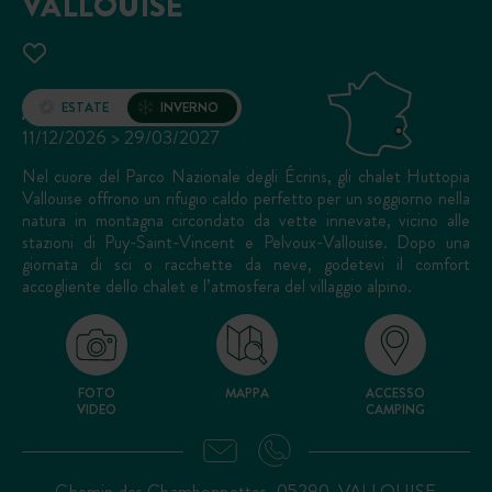
VALLOUISE
Apertura
ESTATE
INVERNO
11/12/2026 > 29/03/2027
Nel cuore del Parco Nazionale degli Écrins, gli chalet Huttopia
Vallouise offrono un rifugio caldo perfetto per un soggiorno nella
natura in montagna circondato da vette innevate, vicino alle
stazioni di Puy-Saint-Vincent e Pelvoux-Vallouise. Dopo una
giornata di sci o racchette da neve, godetevi il comfort
accogliente dello chalet e l’atmosfera del villaggio alpino.
FOTO
MAPPA
ACCESSO
VIDEO
CAMPING
Chemin des Chambonnettes, 05290, VALLOUISE