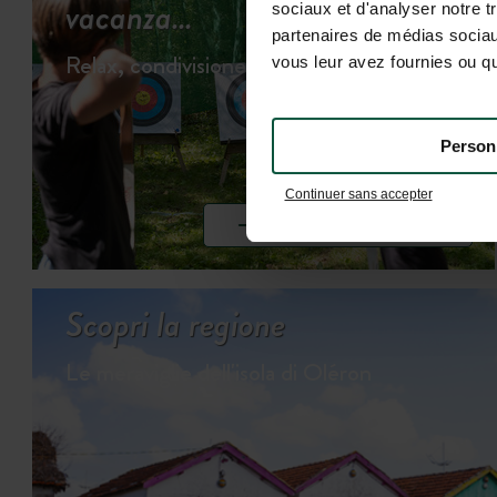
vacanza…
sociaux et d'analyser notre t
partenaires de médias sociaux
Relax, condivisione e giochi…
vous leur avez fournies ou qu'
Person
Continuer sans accepter
SCOPRI LE ATTIVITÀ
Scopri la regione
Le meraviglie dell'isola di Oléron