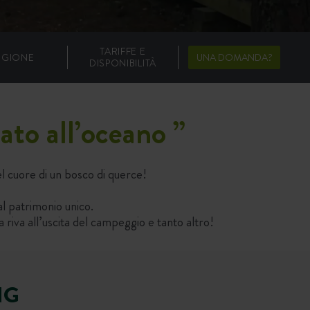
TARIFFE E
EGIONE
UNA DOMANDA?
DISPONIBILITÀ
ato all’oceano
”
 cuore di un bosco di querce!
al patrimonio unico.
a riva all’uscita del campeggio e tanto altro!
NG