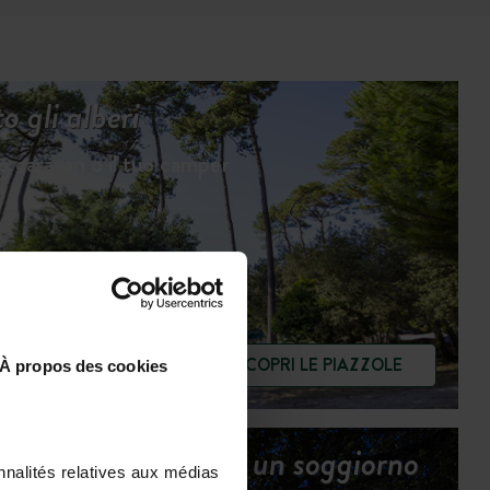
 gli alberi
uo caravan o il tuo camper
SCOPRI LE PIAZZOLE
À propos des cookies
Tutti i servizi per un soggiorno
nnalités relatives aux médias