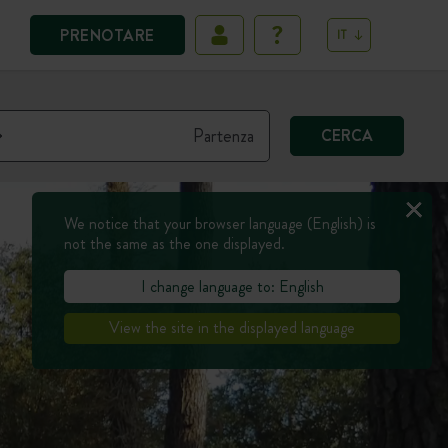
PRENOTARE
IT
CERCA
We notice that your browser language (English) is
not the same as the one displayed.
I change language to: English
View the site in the displayed language