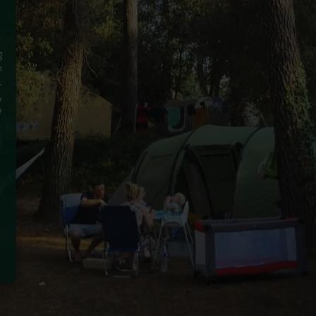
g
n
.
,
e
e
a