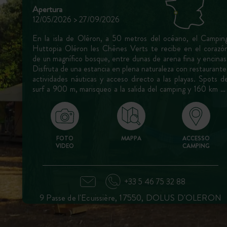
Apertura
12/05/2026 > 27/09/2026
En la isla de Oléron, a 50 metros del océano, el Campin
Huttopia Oléron les Chênes Verts te recibe en el corazó
de un magnífico bosque, entre dunas de arena fina y encinas
Disfruta de una estancia en plena naturaleza con restaurante
actividades náuticas y acceso directo a las playas. Spots d
surf a 900 m, marisqueo a la salida del camping y 160 km d
carriles bici: un camping ideal para descubrir los tesoros de l
isla entre calma, aire libre y autenticidad.
FOTO
MAPPA
ACCESSO
VIDEO
CAMPING
+33 5 46 75 32 88
9 Passe de l'Ecuissière, 17550, DOLUS D'OLERON