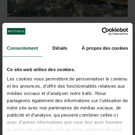
PRENOTA IL TUO SOGGIORNO
Consentement
Détails
À propos des cookies
Ce site web utilise des cookies.
PER VACANZE DA SOGNO
Les cookies nous permettent de personnaliser le contenu
NEL CUORE DELLA GALIZIA
et les annonces, d'offrir des fonctionnalités relatives aux
médias sociaux et d'analyser notre trafic. Nous
partageons également des informations sur l'utilisation de
notre site avec nos partenaires de médias sociaux, de
publicité et d'analyse, qui peuvent combiner celles-ci
avec d'autres informations que vous leur avez fournies
ou qu'ils ont collectées lors de votre utilisation de leurs