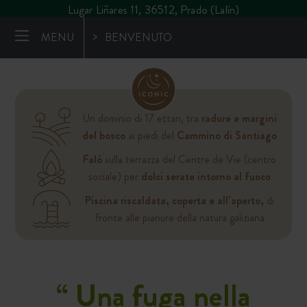
Lugar Liñares 11, 36512, Prado (Lalín)
MENU
BENVENUTO
Un dominio di 17 ettari, tra
radure e margini
del bosco
ai piedi del
Cammino di Santiago
Falò
sulla terrazza del Centre de Vie (centro
sociale) per
dolci serate intorno al fuoco
Piscina riscaldata, coperta e all’aperto,
di
fronte alle pianure della natura galiziana
“ Una fuga nella