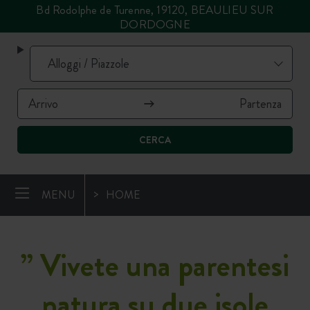
Bd Rodolphe de Turenne, 19120, BEAULIEU SUR
DORDOGNE
CERCA
MENU
HOME
”
Vivete una parentesi
natura su due isole