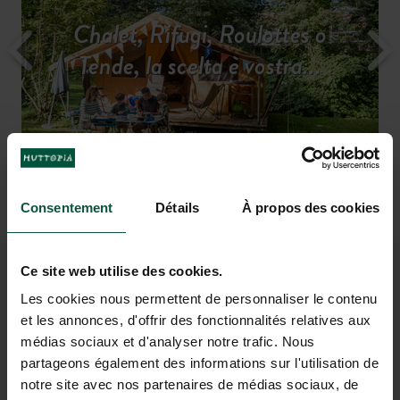
Tutti i servizi per un soggiorno
Chalet, Rifugi, Roulottes o
Per non annoiarsi mai in
Scopri la regione
Camping in piena natura
Tariffe e disponibilità
Tende, la scelta è vostra...
vacanza…
sereno
L’accogliente terrazza è ideale per
Campeggiare in riva all’acqua
e
sorseggiare un drink dopo una bella
pescare dalla propria piazzola
nuotata
Consentement
Détails
À propos des cookies
Ce site web utilise des cookies.
VACANZE DA SOGNO A
Les cookies nous permettent de personnaliser le contenu
BEAULIEU-SUR-DORDOGNE
et les annonces, d'offrir des fonctionnalités relatives aux
médias sociaux et d'analyser notre trafic. Nous
partageons également des informations sur l'utilisation de
notre site avec nos partenaires de médias sociaux, de