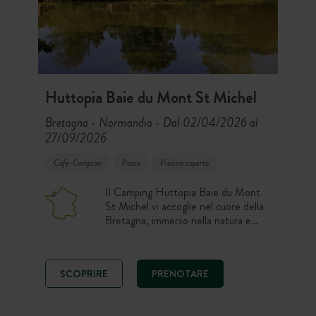
Huttopia Baie du Mont St Michel
Bretagna - Normandia
Dal 02/04/2026 al
-
27/09/2026
Café-Comptoir
Pesca
Piscina coperta
Il Camping Huttopia Baie du Mont
St Michel vi accoglie nel cuore della
Bretagna, immerso nella natura e
sulle rive dello stagno. Vicino a Saint
Malo e al Mont St Michel, visite
culturali nelle città normanne e
SCOPRIRE
PRENOTARE
bretoni, piscina, passeggiate e
attività sportive e per famiglie sono
in programma per le vacanze.