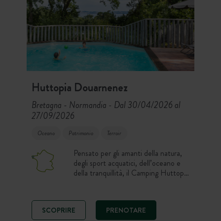
Huttopia Douarnenez
Bretagna - Normandia
Dal 30/04/2026 al
-
27/09/2026
Oceano
Patrimonio
Terroir
Pensato per gli amanti della natura,
degli sport acquatici, dell’oceano e
della tranquillità, il Camping Huttopia
Douarnenez gode di una posizione
privilegiata sulla punta della
Bretagna, nel Finistère meridionale.
SCOPRIRE
PRENOTARE
Dalla piscina che si affaccia sulla baia