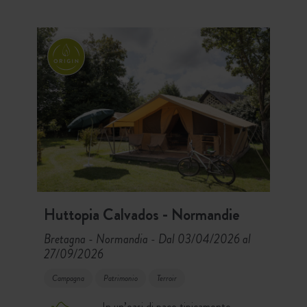
di Douarnenez, concedetevi un
momento di relax davvero unico.
Huttopia Calvados - Normandie
Bretagna - Normandia
Dal 03/04/2026 al
-
27/09/2026
Campagna
Patrimonio
Terroir
In un’oasi di pace tipicamente