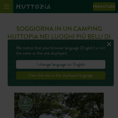
PRENOTARE
SOGGIORNA IN UN CAMPING
HUTTOPIA NEI LUOGHI PIÙ BELLI DI
BRETAGNA E NORMANDIA
We notice that your browser language (English) is not
Tra le scogliere normanne, le spiagge bretoni e le
the same as the one displayed.
foreste costiere, i Camping Huttopia ti accolgono nel
cuore di paesaggi selvaggi e rigeneranti. Soggiorna in
I change language to: English
tutto comfort in alloggio o con la tua attrezzatura da
campeggio, a due passi dai più bei siti naturali e culturali
View the site in the displayed language
di Bretagna e Normandia.