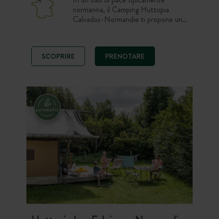
normanna, il Camping Huttopia
Calvados-Normandie ti propone un
soggiorno rigenerante nel cuore del
Calvados e del Pays d’Auge! Presso il
camping completamente rinnovato
SCOPRIRE
PRENOTARE
con piscina riscaldata e coperta e
ristorazione sul posto.