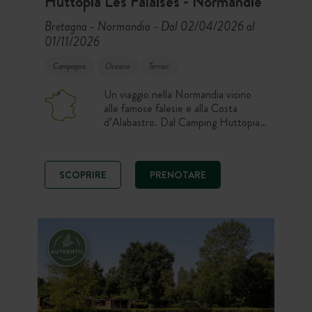
Huttopia Les Falaises - Normandie
Bretagna - Normandia
Dal 02/04/2026 al
-
01/11/2026
Campagna
Oceano
Terroir
Un viaggio nella Normandia vicino
alle famose falesie e alla Costa
d’Alabastro. Dal Camping Huttopia
Les Falaises – Normandie, potrai
godere della vista sui campi e sulla
Manica in lontananza e dello spirito
SCOPRIRE
PRENOTARE
vacanziero di questi luoghi. Un sito
completamente ricostruito dove
potrete trovare piscine riscaldate e
coperte.