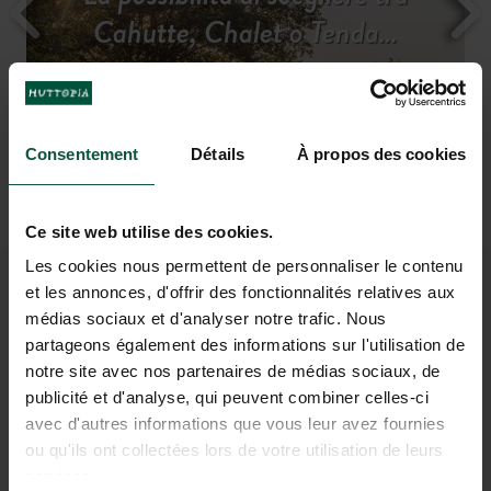
Scopri la regione
Camping in piena natura
Tariffe e disponibilità
Cahutte, Chalet o Tenda…
vacanza…
serein
La
27 ettari di
balneazione naturale
natura preservata
nel fiume
per
rigenerarsi
Consentement
Détails
À propos des cookies
Ce site web utilise des cookies.
Les cookies nous permettent de personnaliser le contenu
et les annonces, d'offrir des fonctionnalités relatives aux
VACANZE DA SOGNO A DE
médias sociaux et d'analyser notre trafic. Nous
ROOS
partageons également des informations sur l'utilisation de
notre site avec nos partenaires de médias sociaux, de
publicité et d'analyse, qui peuvent combiner celles-ci
avec d'autres informations que vous leur avez fournies
ou qu'ils ont collectées lors de votre utilisation de leurs
services.