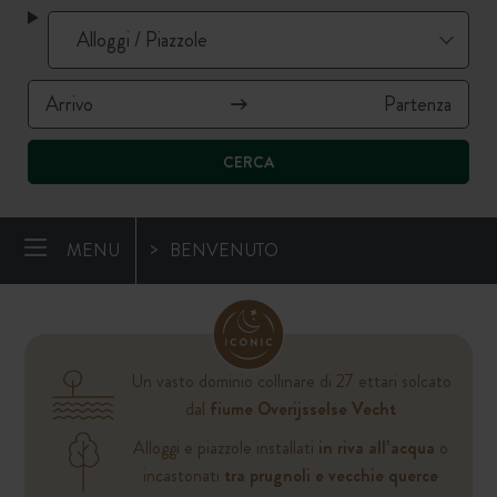
CERCA
MENU
BENVENUTO
Un vasto dominio collinare di 27 ettari solcato
dal
fiume Overijsselse Vecht
Alloggi e piazzole installati
in riva all’acqua
o
incastonati
tra prugnoli e vecchie querce