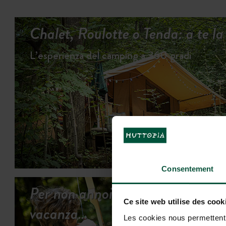
Chalet, Roulotte o Tenda: a te la 
L’esperienza del camping a 360 gradi
Consentement
Per non annoiarsi mai in
Ce site web utilise des cook
vacanza…
Les cookies nous permettent d