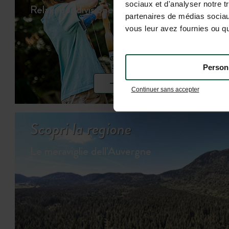
sociaux et d'analyser notre t
Relax, condivisione e giochi…
partenaires de médias sociaux
vous leur avez fournies ou qu'
Person
SCOPRI LE ATTIVITÀ
Continuer sans accepter
Scopri la regione
Le meraviglie dell'Auvergne