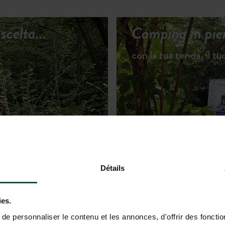
scelta...
Camping in pie
con la tua tenda, il t
SCOPRI GLI ALLOGGI
Détails
ies.
e personnaliser le contenu et les annonces, d'offrir des fonctio