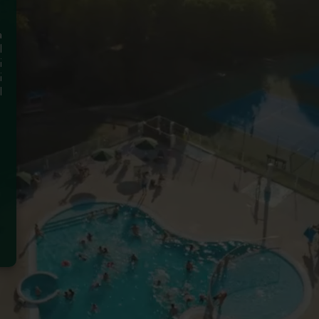
a
l
i
i
l