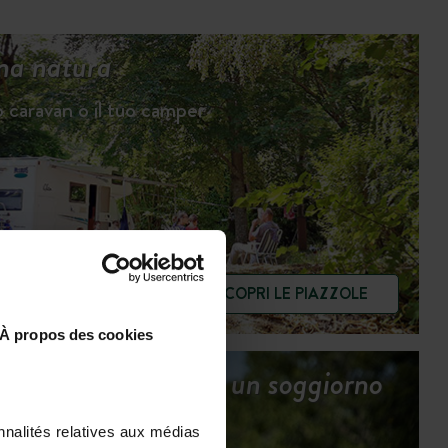
na natura
uo caravan o il tuo camper
SCOPRI LE PIAZZOLE
À propos des cookies
Tutti i servizi per un soggiorno
sereno
nnalités relatives aux médias