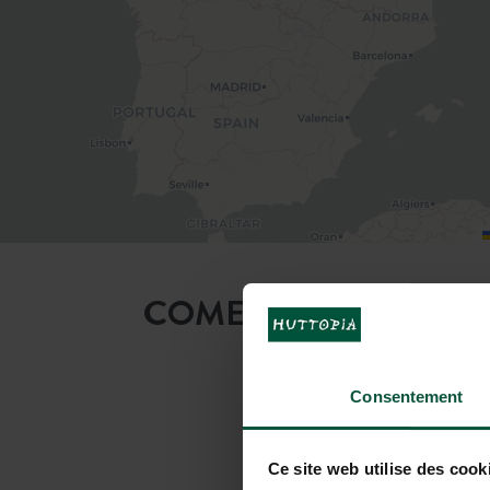
COME VENIRE AL CA
Consentement
In auto
Ce site web utilise des cook