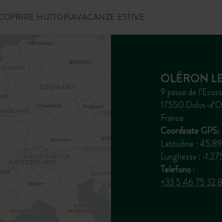
COPRIRE HUTTOPIA
VACANZE ESTIVE
OLÉRON LE
9 passe de l’Ecuss
17550 Dolus-d’O
France
Coordinate GPS:
Latitudine : 45.
Lunghezza : -1.
Telefono
:
+33 5 46 75 32 