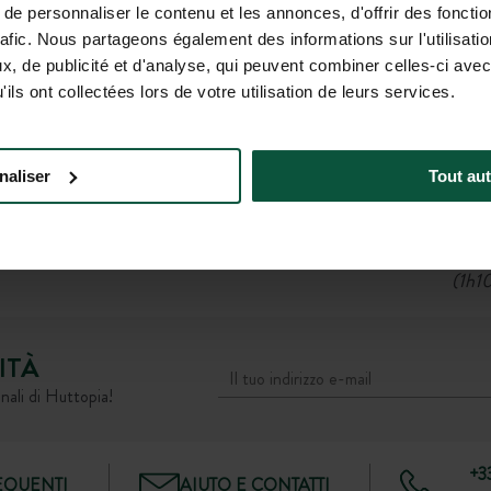
Stazione
e personnaliser le contenu et les annonces, d'offrir des fonctio
aintes, direzione île d’Oléron.
rafic. Nous partageons également des informations sur l'utilisati
, de publicité et d'analyse, qui peuvent combiner celles-ci avec
e, poi seguire Marans / La
Partenza alla fermata Ga
ils ont collectées lors de votre utilisation de leurs services.
’Oléron.
Chas
(1 h
 / Rochefort, poi seguire
naliser
Tout aut
d’Oléron.
Bus regionale 15
e le indicazioni Huttopia.
Partenza alla fermata Gar
Chas
(1h10
ITÀ
nali di Huttopia!
+3
QUENTI
AIUTO E CONTATTI