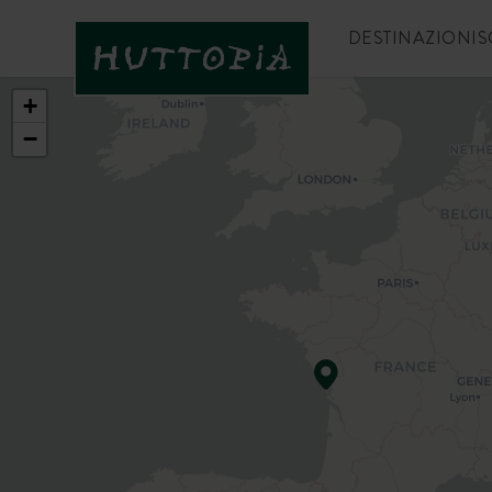
DESTINAZIONI
S
+
−