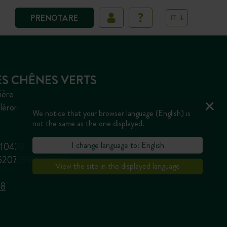
PRENOTARE
IT
S CHÊNES VERTS
ière
léron
We notice that your browser language (English) is
not the same as the one displayed.
I change language to: English
8910438
2752073999999993
View the site in the displayed language
88