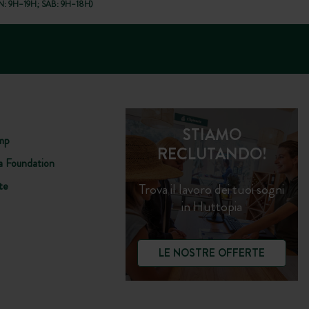
: 9H–19H; SAB: 9H–18H)
STIAMO
mp
RECLUTANDO!
a Foundation
te
Trova il lavoro dei tuoi sogni
in Huttopia
LE NOSTRE OFFERTE