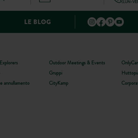
(LUN–VEN
Explorers
Outdoor Meetings & Events
OnlyCa
o
Gruppi
Huttopi
ne annullamento
CityKamp
Corpora