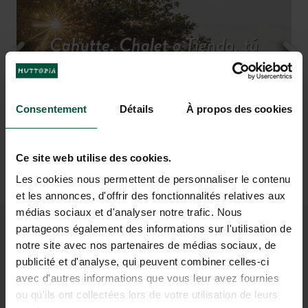
Cahutte, Chalet o Tienda, tú
Todos los servicios para una
Descubrir la región
Unas vacaciones moviditas...
Acampa en plena naturaleza
Tarifas y disponibilidad
estancia tranquila
eliges…
27 ha de
Baño natural
naturaleza preservada
en el río
para
Consentement
Détails
À propos des cookies
recargar pilasr
Ce site web utilise des cookies.
Les cookies nous permettent de personnaliser le contenu
et les annonces, d'offrir des fonctionnalités relatives aux
médias sociaux et d'analyser notre trafic. Nous
partageons également des informations sur l'utilisation de
PARA SOÑAR CON UNAS
notre site avec nos partenaires de médias sociaux, de
publicité et d'analyse, qui peuvent combiner celles-ci
VACACIONES EN DE ROOS
avec d'autres informations que vous leur avez fournies
ou qu'ils ont collectées lors de votre utilisation de leurs