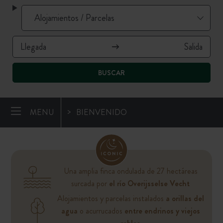
BUSCAR
MENU
BIENVENIDO
Una amplia finca ondulada de 27 hectáreas
surcada por
el río Overijsselse Vecht
Alojamientos y parcelas instalados
a orillas del
agua
o acurrucados
entre endrinos y viejos