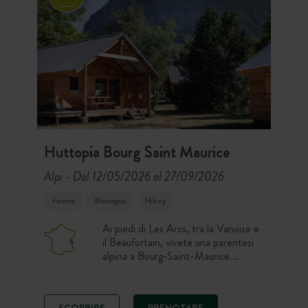
Huttopia Bourg Saint Maurice
Alpi
Dal 12/05/2026 al 27/09/2026
-
Foresta
Montagna
Hiking
Ai piedi di Les Arcs, tra la Vanoise e
il Beaufortain, vivete una parentesi
alpina a Bourg-Saint-Maurice.
Piazzole natura, alloggi con tutti i
comfort, piscina con vista e un Café-
Comptoir (Bar caffetteria) vi
SCOPRIRE
PRENOTARE