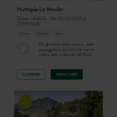
Huttopia Le Moulin
Drôme - Ardèche
Dal 30/04/2026 al
-
27/09/2026
Foresta
Patrimonio
Fiumi
Per gli amanti delle nuotate, delle
passeggiate e del dolce far niente
cullato dallo sciabordio del fiume…
Week-end e vacanze sulle rive
dell’Ardèche, con piscina!
SCOPRIRE
PRENOTARE