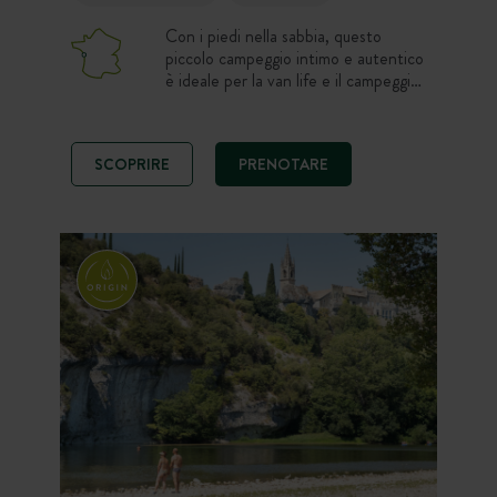
Con i piedi nella sabbia, questo
piccolo campeggio intimo e autentico
è ideale per la van life e il campeggio
nella natura. Soggiornate in una bella
piazzola o in una tenda Canvas &
Wood 100% confortevole a pochi
SCOPRIRE
PRENOTARE
passi dalla spiaggia. Amanti
dell’oceano, scegliete un’atmosfera
tranquilla e semplice per godere della
costa selvaggia, del sole e delle
passeggiate in bicicletta sull’Ile de
Ré.