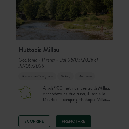
Huttopia Millau
Occitania - Pirenei
Dal 06/05/2026 al
-
28/09/2026
Accesso diretto al fiume
History
Montagna
A soli 900 metri dal centro di Millau,
circondato da due fiumi, il Tarn e la
Dourbie, il camping Huttopia Millau
vi accoglie in un bellissimo sito
alberato di 4 ettari, per un soggiorno
nella natura nella capitale degli sport
SCOPRIRE
PRENOTARE
all’aria aperta. Nuotate nel fiume o in
piscina ed escursioni nel Parco dei