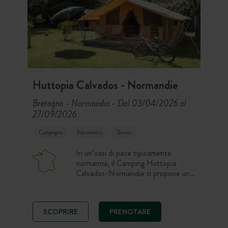
Huttopia Calvados - Normandie
Bretagna - Normandia
Dal 03/04/2026 al
-
27/09/2026
Campagna
Patrimonio
Terroir
In un’oasi di pace tipicamente
normanna, il Camping Huttopia
Calvados-Normandie ti propone un
soggiorno rigenerante nel cuore del
Calvados e del Pays d’Auge! Presso il
camping completamente rinnovato
SCOPRIRE
PRENOTARE
con piscina riscaldata e coperta e
ristorazione sul posto.