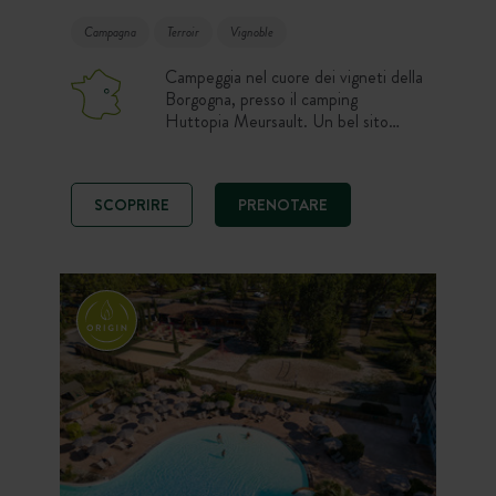
Campagna
Terroir
Vignoble
Campeggia nel cuore dei vigneti della
Borgogna, presso il camping
Huttopia Meursault. Un bel sito
alberato di 5 ettari che favorisce la
fuga e il riposo. Una destinazione
ideale per scoprire le ricchezze della
SCOPRIRE
PRENOTARE
regione… Completamente rinnovati,
gli spazi di vita e i nuovi aloggi con
vista sui vigneti vi sedurranno in ogni
stagione.