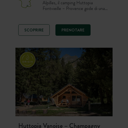
Alpilles, il camping Huttopia
Fontvieille – Provence gode di una
posizione eccezionale nella pineta del
villaggio dei mulini di Alphonse
Daudet. Per le tue attività, scegli tra
SCOPRIRE
PRENOTARE
la piscina, la scoperta del parco
naturale delle Alpilles o i graziosi
villaggi provenzali nei dintorni.
Huttopia Vanoise – Champagny