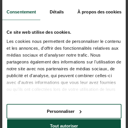
foresta… vacanze sotto al sole e
dolce farniente assicurato presso il
Consentement
Détails
À propos des cookies
Camping Huttopia Forêt de Janas.
Tra Tolone e Bandol, approfitta di un
camping rinnovato con la sua piscina
SCOPRIRE
PRENOTARE
riscaldata e belle piazzole a
Ce site web utilise des cookies.
prossimità delle sublimi spiagge della
Les cookies nous permettent de personnaliser le contenu
vicina Costa Azzurra.
et les annonces, d'offrir des fonctionnalités relatives aux
médias sociaux et d'analyser notre trafic. Nous
partageons également des informations sur l'utilisation de
notre site avec nos partenaires de médias sociaux, de
publicité et d'analyse, qui peuvent combiner celles-ci
avec d'autres informations que vous leur avez fournies
ou qu'ils ont collectées lors de votre utilisation de leurs
services.
Personnaliser
Huttopia Lac d'Aiguebelette
Tout autoriser