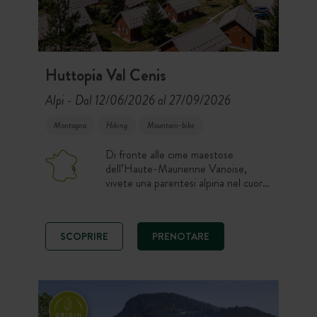
Huttopia Val Cenis
Alpi
Dal 12/06/2026 al 27/09/2026
-
Montagna
Hiking
Mountain-bike
Di fronte alle cime maestose
dell’Haute-Maurienne Vanoise,
vivete una parentesi alpina nel cuore
della Savoia. Chalet confortevoli,
tende Toile & Bois e piazzole da
campeggio si aprono su un panorama
SCOPRIRE
PRENOTARE
a 360° sulle montagne. Qui,
escursioni, mountain bike,
arrampicata, via ferrata o momenti di
relax in piscina scandiscono le
giornate!