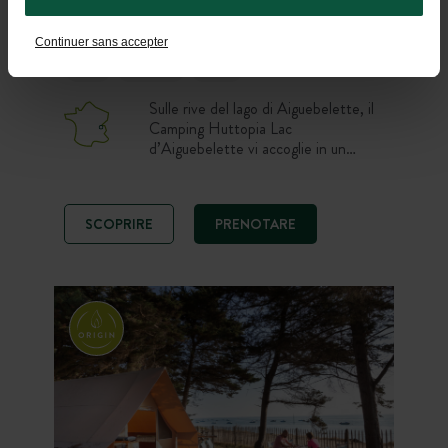
Alpi
Dal 02/04/2026 al 01/11/2026
-
Continuer sans accepter
Laghi
Montagna
Hiking
Sulle rive del lago di Aiguebelette, il
Camping Huttopia Lac
d’Aiguebelette vi accoglie in un
ambiente verde e familiare. Godetevi
un soggiorno nella natura in piazzola,
tenda o chalet, con piscina,
SCOPRIRE
PRENOTARE
ristorante e accesso rapido alle
spiagge del lago. Un punto di
partenza ideale per scoprire la Savoia
tra bagni, paddle e passeggiate in
montagna.