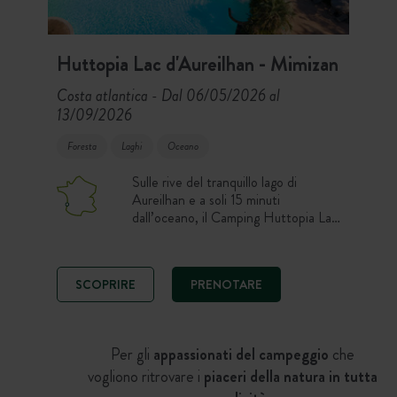
Huttopia Lac d'Aureilhan - Mimizan
Costa atlantica
Dal 06/05/2026 al
-
13/09/2026
Foresta
Laghi
Oceano
Sulle rive del tranquillo lago di
Aureilhan e a soli 15 minuti
dall’oceano, il Camping Huttopia Lac
d’Aureilhan vi accoglie per una
vacanza tra lago e mare. Godetevi un
soggiorno nella natura in piazzola,
SCOPRIRE
PRENOTARE
tenda o chalet, con piscina,
ristorante e accesso alle spiagge
delle Landes. Un campeggio ideale
per combinare bagni in acqua dolce,
Per gli
appassionati del campeggio
che
surf e passeggiate nel bosco.
vogliono ritrovare i
piaceri della natura in tutta