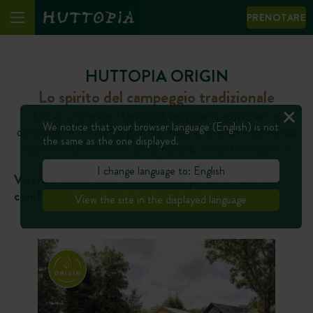
PRENOTARE
HUTTOPIA ORIGIN
Lo spirito del campeggio tradizionale
Qui ci si prende il tempo di respirare, esplorare e
We notice that your browser language (English) is not
condividere. Perfetto per chi vuole vivere un’esperienza
the same as the one displayed.
rigenerante nel cuore della natura, senza rinunciare al
comfort.
I change language to: English
Vivere al ritmo della natura, senza perdere nulla del
comfort e della convivialità
View the site in the displayed language