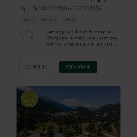
Alpi
Dal 04/06/2026 al 13/09/2026
-
Foresta
Montagna
Hiking
Campeggia a 1.450 m di altitudine a
Champagny le Haut, valle classificata
patrimonio nazionale, con una vista a
360° sulle prestigiose vette del
massiccio della Vanoise tra cui la
Grande Motte e la Grande Casse.
SCOPRIRE
PRENOTARE
Una destinazione da sogno per i
campeggiatori amanti del trekking,
della natura e dei grandi spazi aperti!