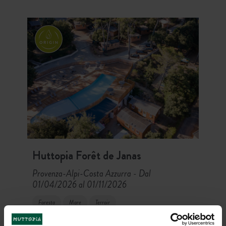
Grands Causses vi aspettano!
Huttopia Forêt de Janas
Provenza-Alpi-Costa Azzurra
Dal
-
01/04/2026 al 01/11/2026
Foresta
Mare
Terroir
Accanto al Mediterraneo, tra mare e