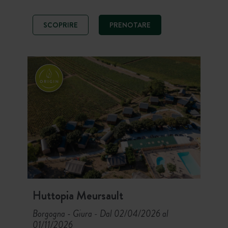
entre dunas de arena fina y encinas.
Disfruta de una estancia en plena
SCOPRIRE
PRENOTARE
naturaleza con restaurante,
actividades náuticas y acceso directo
a las playas. Spots de surf a 900 m,
marisqueo a la salida del camping y
160 km de carriles bici: un camping
ideal para descubrir los tesoros de la
isla entre calma, aire libre y
autenticidad.
Huttopia Meursault
Borgogna - Giura
Dal 02/04/2026 al
-
01/11/2026