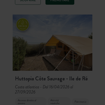
accolgono nel cuore delle montagne.
Qui, escursioni, ciclismo, mountain
bike, rafting o relax in terrazza
scandiscono le vostre giornate all’aria
aperta!
Huttopia Côte Sauvage - Ile de Ré
Costa atlantica
Dal 16/04/2026 al
-
27/09/2026
Accesso diretto al
Attività
Patrimonio
oceano
nautiche