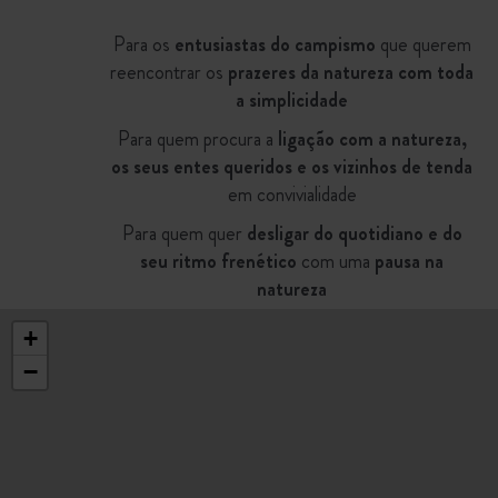
Landes. Um camping ideal para
combinar banhos em água doce, surf
Para os
entusiastas do campismo
que querem
e passeios na floresta.
reencontrar os
prazeres da natureza com toda
a simplicidade
Para quem procura a
ligação com a natureza,
os seus entes queridos e os vizinhos de tenda
em convivialidade
Para quem quer
desligar do quotidiano e do
seu ritmo frenético
com uma
pausa na
natureza
+
−