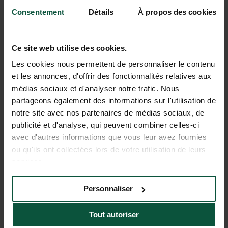
À beira do Mediterrâneo, entre mar
Consentement
Détails
À propos des cookies
e floresta… Férias ensolaradas e
descanso garantido no Camping
Huttopia Forêt de Janas. Entre
Ce site web utilise des cookies.
Toulon e Bandol, desfrute de um
camping renovado com piscina
Les cookies nous permettent de personnaliser le contenu
DESCOBRIR
RESERVAR
aquecida e belos espaços, com as
et les annonces, d'offrir des fonctionnalités relatives aux
magníficas praias da Costa Azul a 40
médias sociaux et d'analyser notre trafic. Nous
minutos a pé.
partageons également des informations sur l'utilisation de
notre site avec nos partenaires de médias sociaux, de
publicité et d'analyse, qui peuvent combiner celles-ci
avec d'autres informations que vous leur avez fournies
ou qu'ils ont collectées lors de votre utilisation de leurs
services.
Personnaliser
Tout autoriser