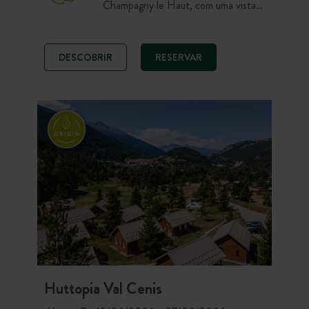
Champagny le Haut, com uma vista
de 360° sobre os prestigiados picos
do maciço de Vanoise, como a
Grande Motte e a Grande Casse. O
DESCOBRIR
RESERVAR
destino de sonho para os campistas
que gostam de caminhadas, natureza
e espaços abertos!
Huttopia Val Cenis