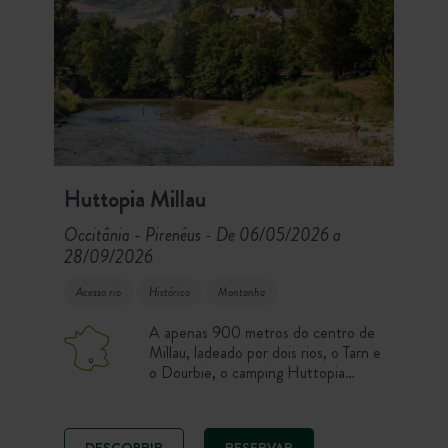
Huttopia Millau
Occitânia - Pirenéus
De 06/05/2026 a
-
28/09/2026
Acesso rio
Histórico
Montanha
A apenas 900 metros do centro de
Millau, ladeado por dois rios, o Tarn e
o Dourbie, o camping Huttopia
Millau recebe-o num belo terreno
arborizado de 4 hectares, para uma
estadia em plena natureza na capital
DESCOBRIR
RESERVAR