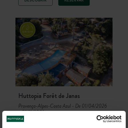
dos desportos ao ar livre. Banhos no
rio ou na piscina e caminhadas no
parque dos Grands Causses estão à
sua espera!
Huttopia Forêt de Janas
Provença-Alpes-Costa Azul
De 01/04/2026
-
a 01/11/2026
Na floresta
Mar
Terroir