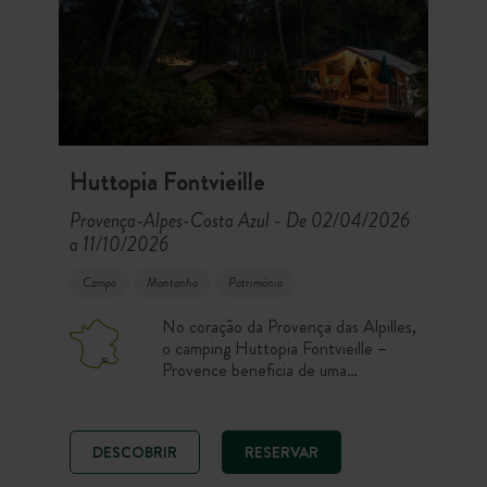
Huttopia Fontvieille
Provença-Alpes-Costa Azul
De 02/04/2026
-
a 11/10/2026
Campo
Montanha
Património
No coração da Provença das Alpilles,
o camping Huttopia Fontvieille –
Provence beneficia de uma
localização excecional no pinhal da
aldeia dos moinhos de Alphonse
Daudet. Para as suas atividades,
DESCOBRIR
RESERVAR
escolha entre a piscina, a descoberta
do parque natural das Alpilles ou as