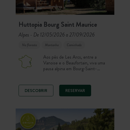
Huttopia Bourg Saint Maurice
Alpes
De 12/05/2026 a 27/09/2026
-
Na floresta
Montanha
Caminhada
Aos pés de Les Arcs, entre a
Vanoise e o Beaufortain, viva uma
pausa alpina em Bourg-Saint-
Maurice. Parcelas naturais,
alojamentos com todo o conforto,
piscina com vista e um Café-
DESCOBRIR
RESERVAR
Comptoir (Café Snack-Bar)
recebem-no no coração das
montanhas. Aqui, caminhadas,
ciclismo, BTT, rafting ou descanso na
esplanada marcam os seus dias ao ar
livre!