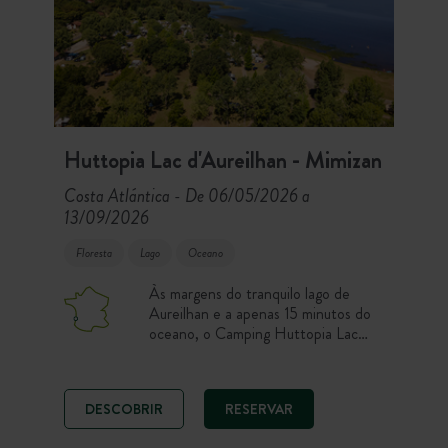
Huttopia Lac d'Aureilhan - Mimizan
Costa Atlántica
De 06/05/2026 a
-
13/09/2026
Floresta
Lago
Oceano
Às margens do tranquilo lago de
Aureilhan e a apenas 15 minutos do
oceano, o Camping Huttopia Lac
d’Aureilhan recebe-o para umas
férias entre lago e mar. Desfrute de
uma estadia na natureza em parcela,
DESCOBRIR
RESERVAR
tenda ou chalé, com piscina,
restaurante e acesso às praias das