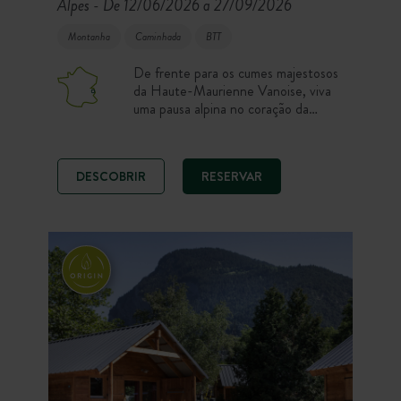
Alpes
De 12/06/2026 a 27/09/2026
-
Montanha
Caminhada
BTT
De frente para os cumes majestosos
da Haute-Maurienne Vanoise, viva
uma pausa alpina no coração da
Saboia. Chalets com todo o
conforto, tendas Toile & Bois e
parcelas de campismo abrem-se para
DESCOBRIR
RESERVAR
um panorama de 360° sobre as
montanhas. Aqui, caminhadas, BTT,
escalada, via ferrata ou momentos de
descontração na piscina marcam o
ritmo dos dias!