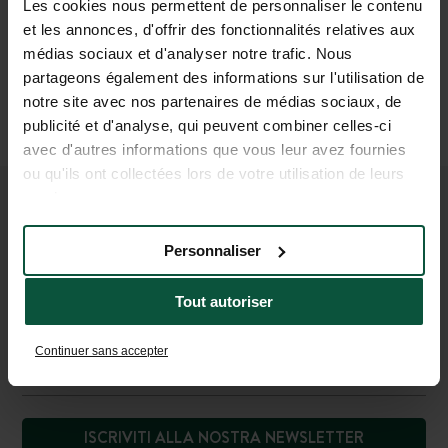
di Huttopia. Disponete di diritti sui vostri dati personali che
Les cookies nous permettent de personnaliser le contenu
potete esercitare contattando il responsabile della protezione dei
et les annonces, d'offrir des fonctionnalités relatives aux
dati di Huttopia al seguente indirizzo:
[email protected]
. Se, dopo
médias sociaux et d'analyser notre trafic. Nous
averci contattati, credete che i vostri diritti nono vengano
partageons également des informations sur l'utilisation de
rispettati, potete inviare un reclamo alla CNIL.
notre site avec nos partenaires de médias sociaux, de
*Campi obbligatori
publicité et d'analyse, qui peuvent combiner celles-ci
CONFERMARE
avec d'autres informations que vous leur avez fournies
ou qu'ils ont collectées lors de votre utilisation de leurs
services.
UNISCITI ALLA NOSTRA
Personnaliser
COMUNITÀ
Per essere i primi a conoscere le novità e le offerte
Tout autoriser
promozionali di Huttopia!
Continuer sans accepter
ISCRIVITI ALLA NOSTRA NEWSLETTER