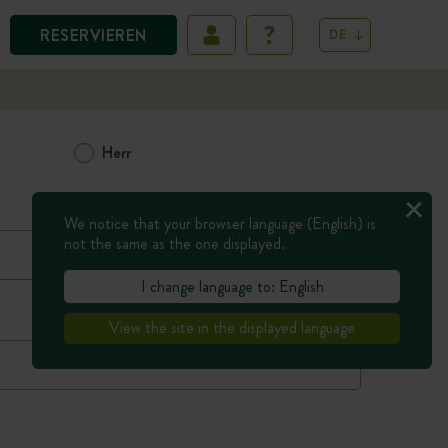
RESERVIEREN
DE
Herr
We notice that your browser language (English) is
not the same as the one displayed.
I change language to: English
View the site in the displayed language