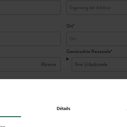
Ort
*
Gewünschte Reiseziele
*
Détails