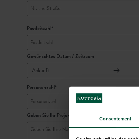
Postleitzahl
*
Gewünschtes Datum / Zeitraum
Personenzahl
*
Geben Sie Ihr Projekt an
*
Consentement