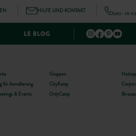
GEN
HILFE UND KONTAKT
(MO - FR: 9.
rte
Gruppen
Huttop
 für Annullierung
CityKamp
Corpor
etings & Events
OnlyCamp
Bivoua