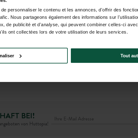
ies.
e personnaliser le contenu et les annonces, d'offrir des fonctio
rafic. Nous partageons également des informations sur l'utilisati
, de publicité et d'analyse, qui peuvent combiner celles-ci avec
ils ont collectées lors de votre utilisation de leurs services.
ür Unternehmen erhalten?
naliser
Tout aut
n?
 Anfrage zu beantworten. Sie werden an die zuständigen Abteilungen 
e sich an den Datenschutzbeauftragten von Huttopia unter der folge
chte nicht respektiert werden, können Sie eine Beschwerde bei der CN
HAFT BEI!
rangeboten von Huttopia!