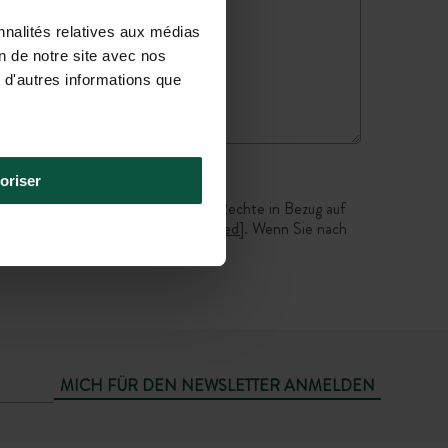
nnalités relatives aux médias
on de notre site avec nos
 d'autres informations que
oriser
von Huttopia gesendet. Sie haben Rechte in Bezug auf
nden Adresse wenden:
[email protected]
. Wenn Sie nach
IL einreichen.
MICH FÜR DEN NEWSLETTER ANMELDEN