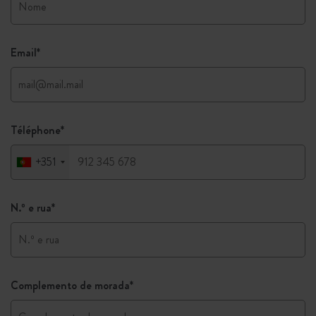
Email
*
Téléphone
*
+351
N.º e rua
*
Complemento de morada
*