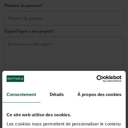
Número de pessoas
*
Especifique o seu projeto
*
Consentement
Détails
À propos des cookies
Quer receber as nossas ofertas promocionais para
empresas?
Quer receber a newsletter HUTTOPIA?
Ce site web utilise des cookies.
As informações recolhidas permitem-nos responder ao seu
pedido. Elas são transmitidas aos serviços competentes dentro da
Les cookies nous permettent de personnaliser le contenu