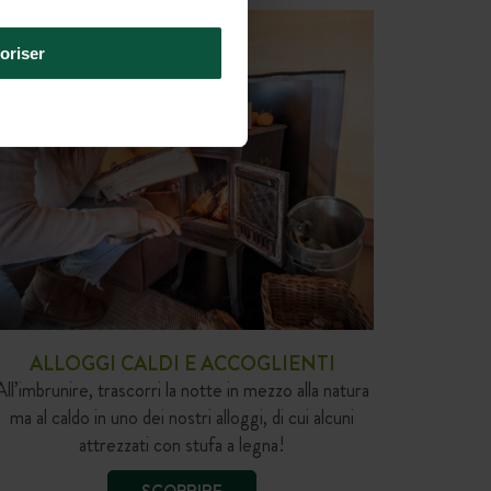
oriser
ALLOGGI CALDI E ACCOGLIENTI
All’imbrunire, trascorri la notte in mezzo alla natura
ma al caldo in uno dei nostri alloggi, di cui alcuni
attrezzati con stufa a legna!