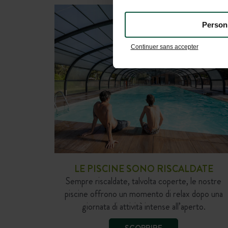
Person
Continuer sans accepter
LE PISCINE SONO RISCALDATE
Sempre riscaldate, talvolta coperte, le nostre
piscine offrono un momento di relax dopo una
giornata di attività intense all’aperto.