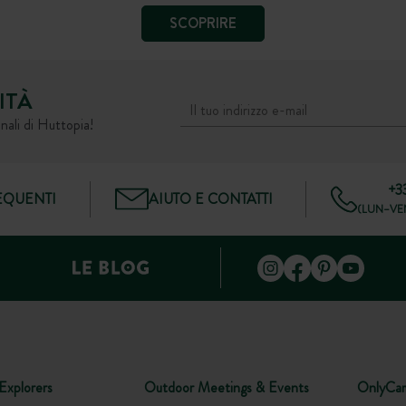
SCOPRIRE
ITÀ
nali di Huttopia!
+3
QUENTI
AIUTO E CONTATTI
(LUN–VEN
Explorers
Outdoor Meetings & Events
OnlyCa