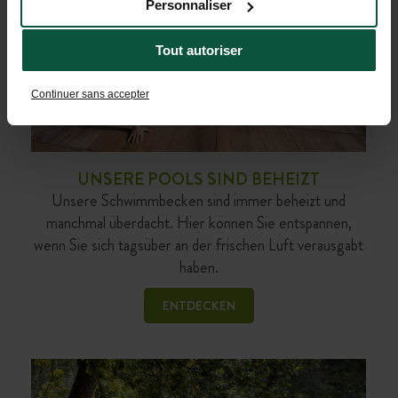
Personnaliser
Tout autoriser
Continuer sans accepter
UNSERE POOLS SIND BEHEIZT
Unsere Schwimmbecken sind immer beheizt und
manchmal überdacht. Hier können Sie entspannen,
wenn Sie sich tagsüber an der frischen Luft verausgabt
haben.
ENTDECKEN