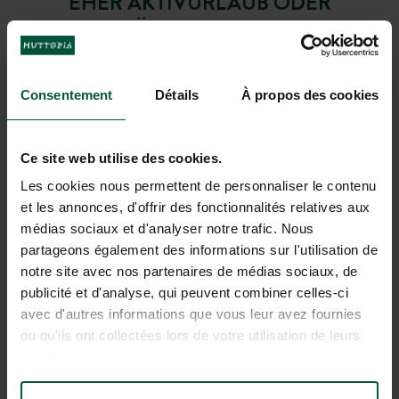
EHER AKTIVURLAUB ODER
WOHLFÜHL-WOCHENENDE?
Der Frühling ist Vorbote der schönen Jahreszeit und
verspricht lange Tage im Freien, ohne den
Menschenmassen und der Hitze des Sommers
Consentement
Détails
À propos des cookies
ausgesetzt zu sein. Man profitiert von den milden
Temperaturen, um zu wandern, die schönsten
Landstriche der Region zu entdecken oder einfach, um in
Ce site web utilise des cookies.
der Natur wieder zur Ruhe zu kommen und neue Kräfte
Les cookies nous permettent de personnaliser le contenu
zu tanken. Im Frühling erfüllen unsere Serviceangebote
et les annonces, d'offrir des fonctionnalités relatives aux
alle Ihre Wünsche!
médias sociaux et d'analyser notre trafic. Nous
partageons également des informations sur l'utilisation de
notre site avec nos partenaires de médias sociaux, de
publicité et d'analyse, qui peuvent combiner celles-ci
avec d'autres informations que vous leur avez fournies
ou qu'ils ont collectées lors de votre utilisation de leurs
services.