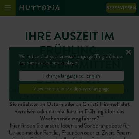
RESERVIEREN
IHRE AUSZEIT IM
FRÜHLING:
We notice that your browser language (English) is not
URLAUB INMITTEN
the same as the one displayed.
DER NATUR
I change language to: English
View the site in the displayed language
Die Temperaturen werden angenehmer und die Natur
erwacht. Kein Zweifel, der Frühling steht vor der Tür!
Sie möchten an Ostern oder an Christi Himmelfahrt
verreisen oder nur mal kurz im Frühling über das
Wochenende wegfahren?
Hier finden Sie unsere Ideen und Sonderangebote für
Urlaub mit der Familie, Freunden oder zu Zweit. Feiern