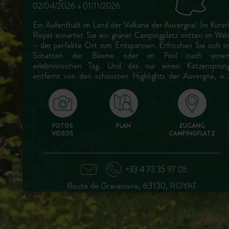
02/04/2026 > 01/11/2026
Ein Aufenthalt im Land der Vulkane der Auvergne! Im Kuror
Royat erwartet Sie ein grüner Campingplatz mitten im Wal
– der perfekte Ort zum Entspannen. Erfrischen Sie sich i
Schatten der Bäume oder im Pool nach eine
erlebnisreichen Tag. Und das nur einen Katzensprun
entfernt von den schönsten Highlights der Auvergne, wi
dem Puy de Dôme.
FOTOS
PLAN
ZUGANG
VIDEOS
CAMPINGPLATZ
+33 4 73 35 97 05
Route de Gravenoire, 63130, ROYAT