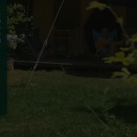
t
d
m
m
g
e