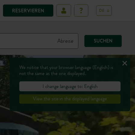
RESERVIEREN
DE
SUCHEN
We notice that your browser language (English) is
not the same as the one displayed.
I change language to: English
View the site in the displayed language