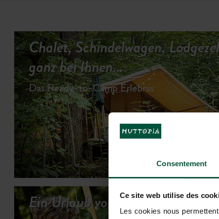
Chalet, Schindelwagen, Lodgezelt
ganz bei Ihnen...
Das Ready-to-Camp Erlebnis
UN
Consentement
Ein Urlaub voller Abwechslung...
Ce site web utilise des cook
Les cookies nous permettent d