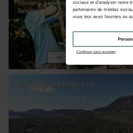
Erholung, gemeinsame Momente &
sociaux et d'analyser notre t
Aktivitläten...
partenaires de médias sociaux
vous leur avez fournies ou qu'
Person
Continuer sans accepter
AKTIVITÄTEN ANSEHEN
Die Region entdecken
Die Schätze der Auvergne