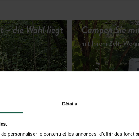
 – die Wahl liegt
Campen Sie mit
mit Ihrem Zelt, Wo
TERKÜNFTE ANSEHEN
Détails
ies.
e personnaliser le contenu et les annonces, d'offrir des fonctio