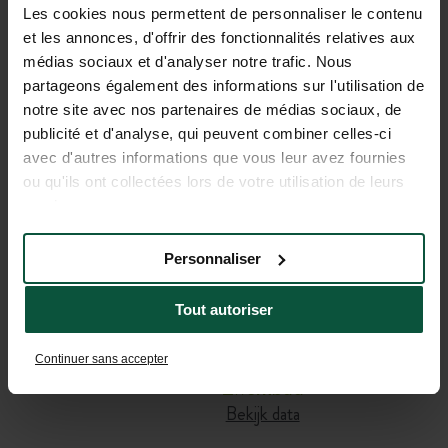
INFORMATIE OM UW
Les cookies nous permettent de personnaliser le contenu
et les annonces, d'offrir des fonctionnalités relatives aux
VERBLIJF VOOR TE
médias sociaux et d'analyser notre trafic. Nous
partageons également des informations sur l'utilisation de
BEREIDEN
notre site avec nos partenaires de médias sociaux, de
publicité et d'analyse, qui peuvent combiner celles-ci
avec d'autres informations que vous leur avez fournies
Café-Comptoir
ou qu'ils ont collectées lors de votre utilisation de leurs
Bekijk data
services.
Snackbar
Personnaliser
Bekijk data
Tout autoriser
Ontbijt
Bekijk data
Continuer sans accepter
Zwembad
Bekijk data