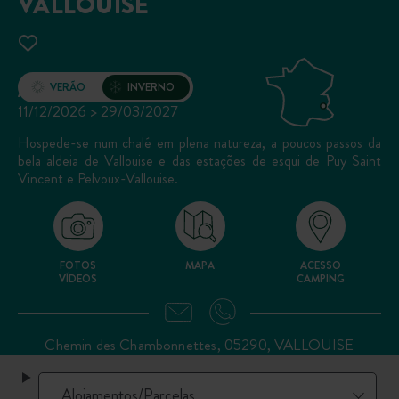
VALLOUISE
Abertura
VERÃO
INVERNO
11/12/2026 > 29/03/2027
Hospede-se num chalé em plena natureza, a poucos passos da
bela aldeia de Vallouise e das estações de esqui de Puy Saint
Vincent e Pelvoux-Vallouise.
FOTOS
MAPA
ACESSO
VÍDEOS
CAMPING
Chemin des Chambonnettes, 05290, VALLOUISE