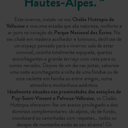
Hautes-Alpes.
“
Este inverno, instale-se nos
Chalés Huttopia de
Vallouise
e viva uma estadia que alia natureza, conforto e
ar puro no coração do
Parque Nacional dos Écrins
. No
seu chalé em madeira acolhedor e luminoso, desfrute de
um espaço pensado para o inverno: sala de estar
convivial, cozinha totalmente equipada, quartos
aconchegantes e grande terraço com vista para os
cumes nevados. Depois de um dia nas pistas, saboreie
uma noite aconchegante à volta de uma fondue ou de
uma raclette em família ou entre amigos, numa
atmosfera montanhosa autêntica.
Idealmente situados nas proximidades das estações de
Puy-Saint-Vincent e Pelvoux-Vallouise
, os Chalés
Huttopia oferecem-lhe um acesso privilegiado a dois
domínios complementares: ski alpino, ski de fundo,
snowboard ou caminhadas com raquetes… todos os
desejos de montanha estão ao seu alcance! Os