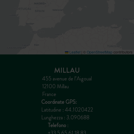
Leaflet
|
©
OpenStreetMap
contributors
MILLAU
455 avenue de l’Aigoual
12100 Millau
France
Coordinate GPS:
Latitudine : 44.1020422
Lunghezza : 3.090688
Telefono
:
+33 5 65 61 18 83