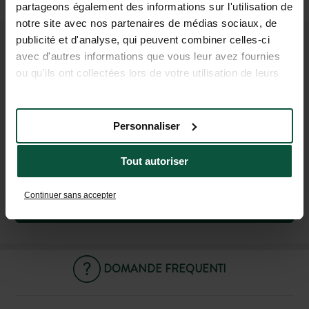
(1h20 per Rodez e 1h40 per Montpellier)
partageons également des informations sur l'utilisation de
notre site avec nos partenaires de médias sociaux, de
publicité et d'analyse, qui peuvent combiner celles-ci
UNISCITI ALLA NOSTRA
avec d'autres informations que vous leur avez fournies
ou qu'ils ont collectées lors de votre utilisation de leurs
COMUNITÀ
services.
Per essere i primi a conoscere le novità e le offerte
promozionali di Huttopia!
Personnaliser
Tout autoriser
Continuer sans accepter
ISCRIVITI ALLA NOSTRA NEWSLETTER
DOMANDE FREQUENTI