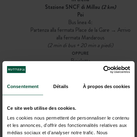
Stazione SNCF di Millau
(2 km)
Poi
Bus linea 4:
Partenza alla fermata Place de la Gare → Arrivo
alla fermata Mandarous
(2 min di bus + 20 min a piedi)
OPPURE
Bicicletta
(8 min)
OPPURE
A piedi
Consentement
Détails
À propos des cookies
(34 min)
In aereo
Ce site web utilise des cookies.
Aeroporti più vicini: Rodez
(80 km)
,
Montpellier
(119 km)
Les cookies nous permettent de personnaliser le contenu
Poi
et les annonces, d'offrir des fonctionnalités relatives aux
Auto o taxi
médias sociaux et d'analyser notre trafic. Nous