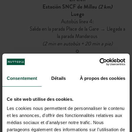
Estación SNCF de Millau
(2 km)
Luego
Autobús línea 4:
Salida en la parada Place de la Gare → Llegada a
la parada Mandarous
(2 min en autobús + 20 min a pie)
O
Bicicleta
(8 min)
O
Consentement
Détails
À propos des cookies
A pie
(34 min)
En avión
Ce site web utilise des cookies.
Aeropuertos más cercanos: Rodez
(80 km)
,
Les cookies nous permettent de personnaliser le contenu
Montpellier
(119 km)
et les annonces, d'offrir des fonctionnalités relatives aux
Luego
médias sociaux et d'analyser notre trafic. Nous
Coche o taxi
partageons également des informations sur l'utilisation de