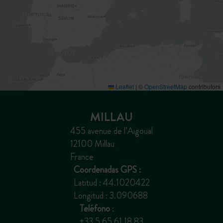
Leaflet
|
©
OpenStreetMap
contributors
MILLAU
455 avenue de l’Aigoual
12100 Millau
France
Coordenadas GPS :
Latitud : 44.1020422
Longitud : 3.090688
Teléfono
:
+33 5 65 61 18 83