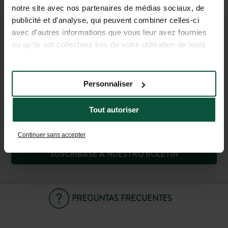
(1h20 para Rodez y 1h40 para Montpellier)
notre site avec nos partenaires de médias sociaux, de
publicité et d'analyse, qui peuvent combiner celles-ci
avec d'autres informations que vous leur avez fournies
ÚNETE A NUESTRA
ou qu'ils ont collectées lors de votre utilisation de leurs
services.
COMUNIDAD
¡Para ser el primero en conocer las novedades y
Personnaliser
ofertas promocionales de Huttopia!
Tout autoriser
Continuer sans accepter
SUSCRÍBASE A NUESTRO BOLETÍN
PREGUNTAS FRECUENTES