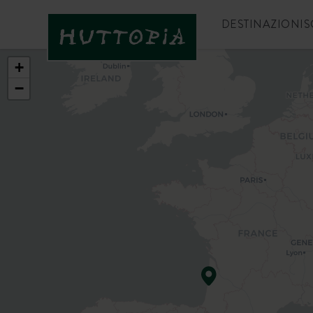
DESTINAZIONI
S
+
−