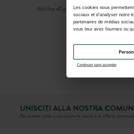
Da Bordeaux:
Les cookies nous permettent d
A63 fino all’uscita n°16, poi seguire la direzione
sociaux et d'analyser notre t
Aureilhan.
partenaires de médias sociaux
vous leur avez fournies ou qu'
Person
Continuer sans accepter
UNISCITI ALLA NOSTRA COMUN
Per essere i primi a conoscere le novità e le offerte promozio