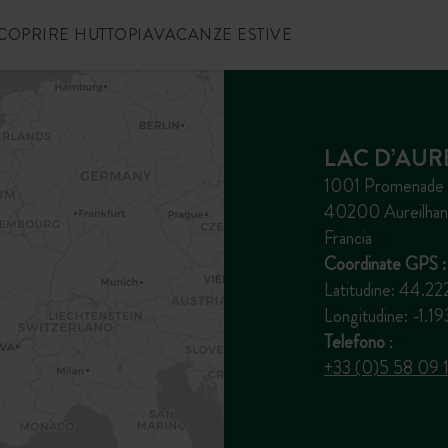
COPRIRE HUTTOPIA
VACANZE ESTIVE
LAC D’AUR
1001 Promenade d
40200 Aureilhan
Francia
Coordinate GPS :
Latitudine: 44.
Longitudine: -1.
Telefono
:
+33 (0)5 58 09 