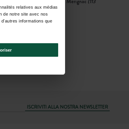
Aeroporto più vicino: Bordeaux Mérignac
(113
nnalités relatives aux médias
km)
on de notre site avec nos
 d'autres informations que
oriser
ISCRIVITI ALLA NOSTRA NEWSLETTER