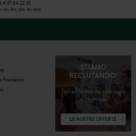
3 4 37 64 22 35
: 9H–19H; SAB: 9H–18H)
STIAMO
mp
RECLUTANDO!
a Foundation
te
Trova il lavoro dei tuoi sogni
in Huttopia
LE NOSTRE OFFERTE