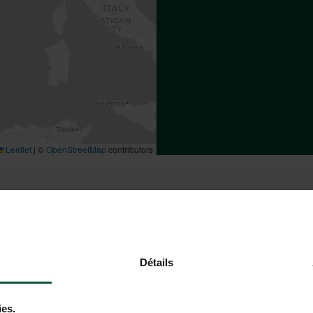
Leaflet
|
©
OpenStreetMap
contributors
 AL CAMPING HUTTOPIA LAC
Détails
In treno
ies.