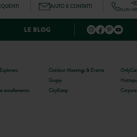
+3
QUENTI
AIUTO E CONTATTI
(LUN–VEN
Explorers
Outdoor Meetings & Events
OnlyCa
o
Gruppi
Huttopi
ne annullamento
CityKamp
Corpora