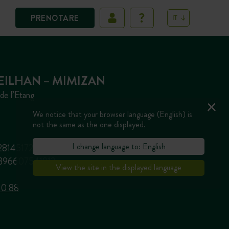
PRENOTARE
IT
EILHAN – MIMIZAN
e l’Etang
We notice that your browser language (English) is
not the same as the one displayed.
I change language to: English
222814517274855
19396607541912
View the site in the displayed language
10 88