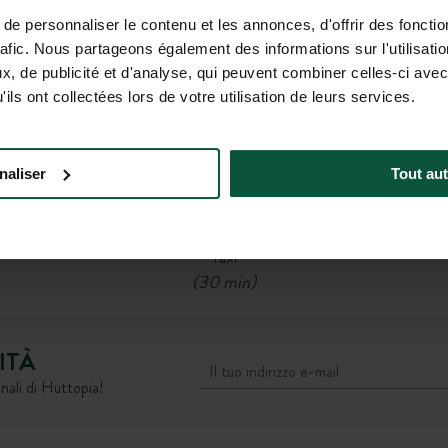
Stazione SNCF più vicina: Labouheyre
(26 km)
e personnaliser le contenu et les annonces, d'offrir des fonctio
Poi
rafic. Nous partageons également des informations sur l'utilisati
Bus linea:
, de publicité et d'analyse, qui peuvent combiner celles-ci avec
Partenza alla fermata Gare Routière Labouheyre
ils ont collectées lors de votre utilisation de leurs services.
→ Arrivo alla fermata Sainte-Marie-de-Ré
(40 min di bus + 15 min a piedi)
OPPURE
naliser
Tout aut
Bicicletta
(1h20)
OPPURE
Taxi
(30 min)
ITÀ
nali di Huttopia!