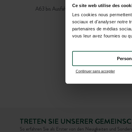
Ab Bordeaux:
Ce site web utilise des cook
A63 bis Ausfahrt n°16, dann Richtung Aureilhan
Les cookies nous permettent d
folgen.
sociaux et d'analyser notre t
partenaires de médias sociaux
vous leur avez fournies ou qu'
Person
Continuer sans accepter
TRETEN SIE UNSERER GEMEINSC
So erfahren Sie als Erster von den Neuigkeiten und Sonde