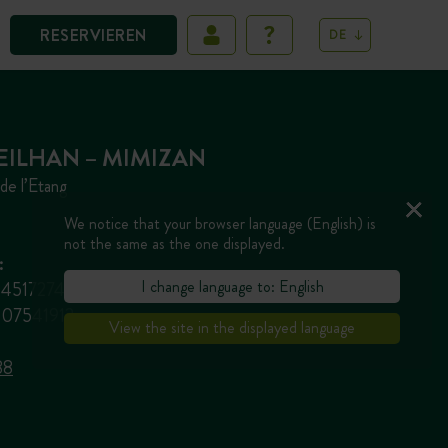
RESERVIEREN
DE
EILHAN – MIMIZAN
e l’Etang
We notice that your browser language (English) is
not the same as the one displayed.
:
I change language to: English
814517274855
6607541912
View the site in the displayed language
88