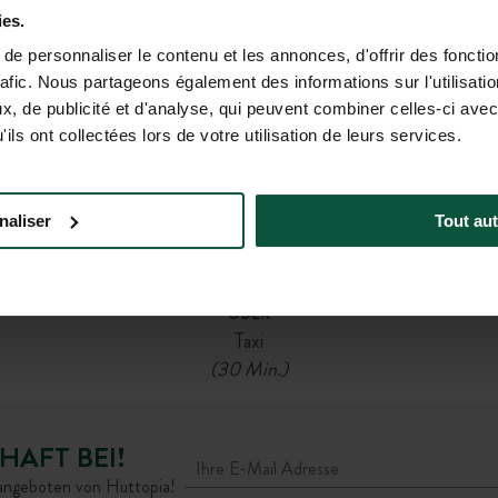
Nächstgelegener Bahnhof SNCF: Labouheyre
ies.
(26 km)
e personnaliser le contenu et les annonces, d'offrir des fonctio
Anschließend
rafic. Nous partageons également des informations sur l'utilisati
Buslinie:
, de publicité et d'analyse, qui peuvent combiner celles-ci avec
Abfahrt an der Haltestelle Gare Routière
ils ont collectées lors de votre utilisation de leurs services.
Labouheyre → Ankunft an der Haltestelle Sainte-
Marie-de-Ré
(40 Min. Bus + 15 Min. zu Fuß)
naliser
Tout aut
ODER
Fahrrad
(1 Std. 20 Min.)
ODER
Taxi
(30 Min.)
HAFT BEI!
rangeboten von Huttopia!