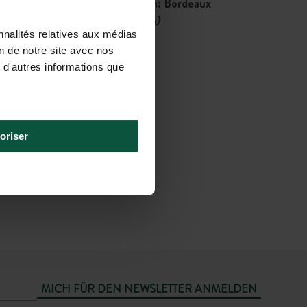
Nächstgelegener Flughafen: Bordeaux
Mérignac
(113 km)
nnalités relatives aux médias
on de notre site avec nos
 d'autres informations que
oriser
MICH FÜR DEN NEWSLETTER ANMELDEN