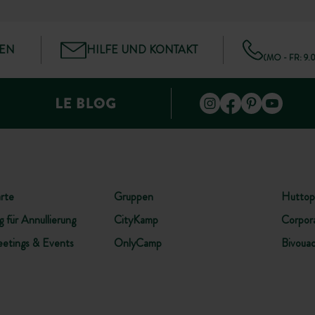
GEN
HILFE UND KONTAKT
(MO - FR: 9.
rte
Gruppen
Huttop
 für Annullierung
CityKamp
Corpor
etings & Events
OnlyCamp
Bivoua