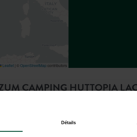
Leaflet
|
©
OpenStreetMap
contributors
ZUM CAMPING HUTTOPIA LAC
Détails
Mit dem Zug