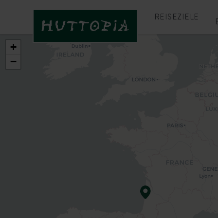
REISEZIELE
+
−