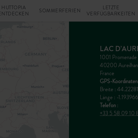
HUTTOPIA
LETZTE
SOMMERFERIEN
ENTDECKEN
VERFÜGBARKEITEN
LAC D’AUR
1001 Promenade d
40200 Aureilhan
France
GPS-Koordinaten
Breite : 44.222
Länge : -1.1939
Telefon
:
+33 5 58 09 10 