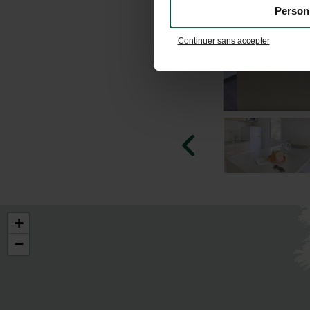
Person
Continuer sans accepter
+
−