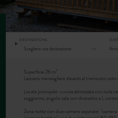
DESTINATIONS
DAT
Superficie 26 m²
Lasciarsi meravigliare davanti al tramonto visto d
Locale principale: cucina attrezzata con isola c
soggiorno, angolo sala con divanetto a L conte
Zona notte con due camere separate: "camera 
"camera bambini" con due letti singoli 80x190.