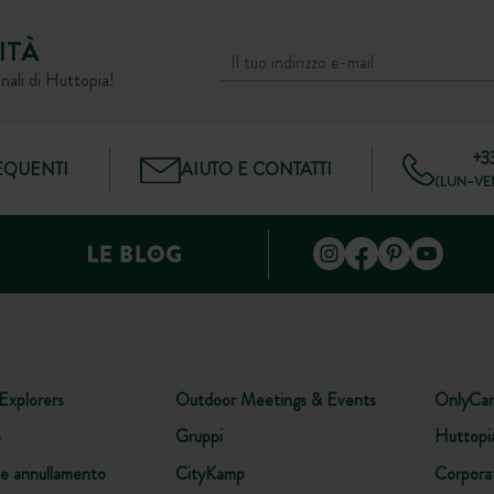
ITÀ
nali di Huttopia!
+3
QUENTI
AIUTO E CONTATTI
(LUN–VEN
Explorers
Outdoor Meetings & Events
OnlyCa
o
Gruppi
Huttopi
ne annullamento
CityKamp
Corpora