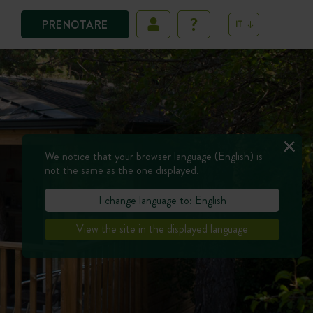
PRENOTARE
IT
We notice that your browser language (English) is
not the same as the one displayed.
I change language to: English
View the site in the displayed language