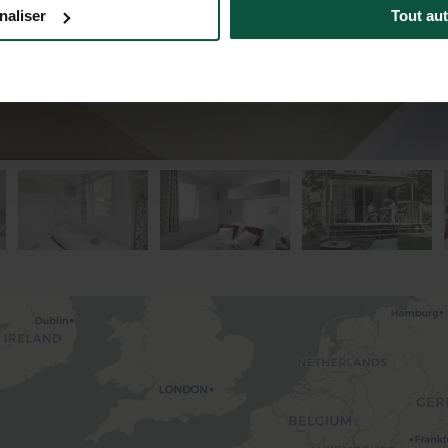
naliser
Tout aut