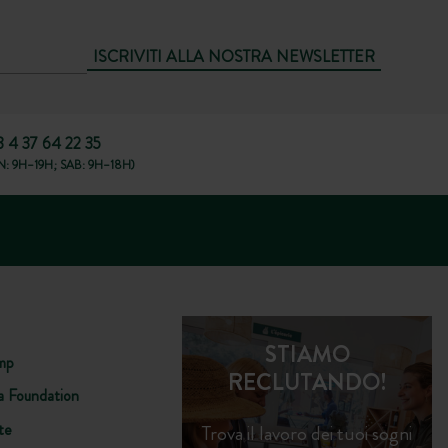
ISCRIVITI ALLA NOSTRA NEWSLETTER
3 4 37 64 22 35
: 9H–19H; SAB: 9H–18H)
STIAMO
mp
RECLUTANDO!
a Foundation
te
Trova il lavoro dei tuoi sogni