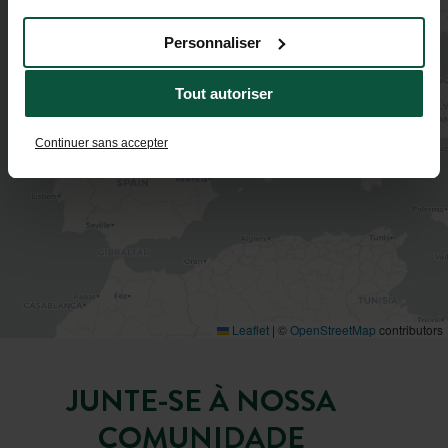
Personnaliser
Tout autoriser
Continuer sans accepter
Leaflet
|
©
OpenStreetMap
contributors
JUNTE-SE À NOSSA
COMUNIDADE