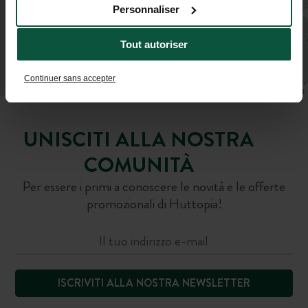
Personnaliser
Tout autoriser
Continuer sans accepter
Leaflet
|
©
OpenStreetMap
contributors
UNISCITI ALLA NOSTRA
COMUNITÀ
Per essere i primi a conoscere le novità e le offerte
promozionali di Huttopia!
ISCRIVITI ALLA NOSTRA NEWSLETTER