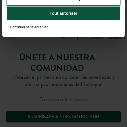
Tout autoriser
Continuer sans accepter
Leaflet
|
©
OpenStreetMap
contributors
ÚNETE A NUESTRA
COMUNIDAD
¡Para ser el primero en conocer las novedades y
ofertas promocionales de Huttopia!
SUSCRÍBASE A NUESTRO BOLETÍN