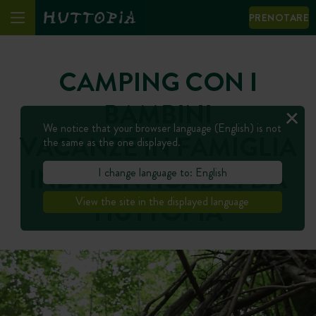
PRENOTARE
CAMPING CON I
BAMBINI
We notice that your browser language (English) is not
VACANZE IN FAMIGLIA
the same as the one displayed.
INDIMENTICABILI DA
I change language to: English
HUTTOPIA
View the site in the displayed language