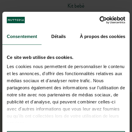
Kit bebè
Barbecue
Consentement
Détails
À propos des cookies
Lavanderia
Ce site web utilise des cookies.
E se siete campeggiatori nell’anima, approfittate delle
Les cookies nous permettent de personnaliser le contenu
nostre
piazzole
con o senza elettricità
in tutti i nostri
et les annonces, d'offrir des fonctionnalités relatives aux
camping per installare la vostra tenda o camper.
médias sociaux et d'analyser notre trafic. Nous
partageons également des informations sur l'utilisation de
notre site avec nos partenaires de médias sociaux, de
publicité et d'analyse, qui peuvent combiner celles-ci
Pronti per andare in camping con i vostri
avec d'autres informations que vous leur avez fournies
ou qu'ils ont collectées lors de votre utilisation de leurs
bambini?
services.