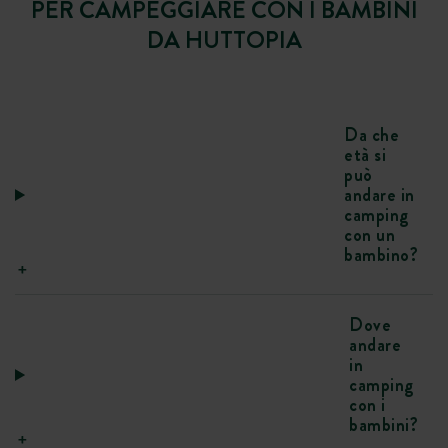
PER CAMPEGGIARE CON I BAMBINI
DA HUTTOPIA
Da che
età si
può
andare in
camping
con un
bambino?
Dove
andare
in
camping
con i
bambini?