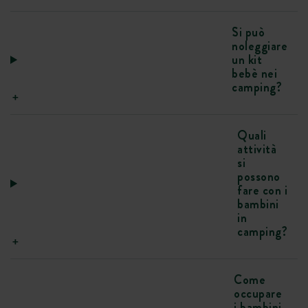
Si può
noleggiare
un kit
bebè nei
camping?
Quali
attività
si
possono
fare con i
bambini
in
camping?
Come
occupare
i bambini