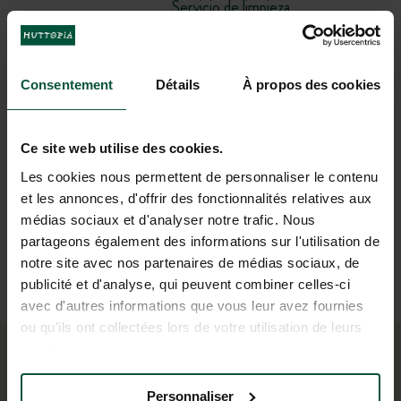
Servicio de limpieza
Kit bebé
Consentement
Détails
À propos des cookies
Barbacoa
Ce site web utilise des cookies.
Lavandería
Les cookies nous permettent de personnaliser le contenu
et les annonces, d'offrir des fonctionnalités relatives aux
médias sociaux et d'analyser notre trafic. Nous
Y si eres campista de corazón, aprovecha nuestras
partageons également des informations sur l'utilisation de
parcelas
con o sin electricidad
en todos nuestros
notre site avec nos partenaires de médias sociaux, de
campings para instalar tu tienda o autocaravana.
publicité et d'analyse, qui peuvent combiner celles-ci
avec d'autres informations que vous leur avez fournies
ou qu'ils ont collectées lors de votre utilisation de leurs
services.
¿Listo para ir de camping con tus hijos?
Personnaliser