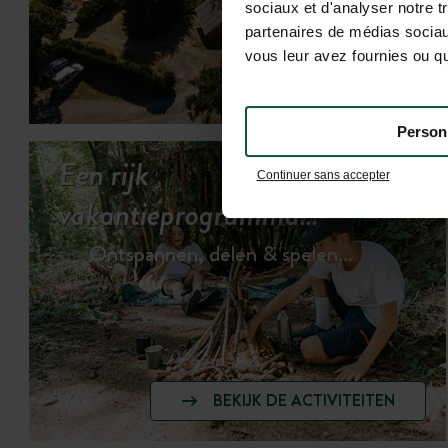
sociaux et d'analyser notre t
partenaires de médias sociaux
vous leur avez fournies ou qu'
IN DE VR
Person
Een rijk
Continuer sans accepter
vakantieprogramma…
Ontspannen, delen & spelen…
BEKIJK DE ACTIVITEITEN