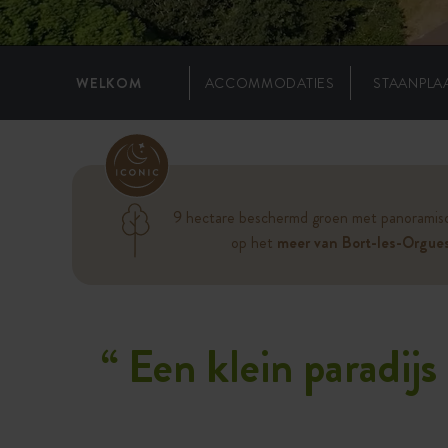
WELKOM
ACCOMMODATIES
STAANPLA
9 hectare beschermd groen met panoramisc
op het
meer van Bort-les-Orgue
“
Een klein paradijs