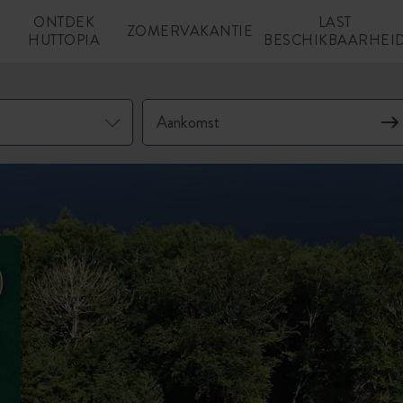
ONTDEK
LAST
N
ZOMERVAKANTIE
HUTTOPIA
BESCHIKBAARHEI