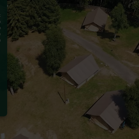
t
n
n
e
n