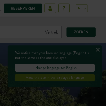
RESERVEREN
NL
D
ZOEKEN
We notice that your browser language (English) is
not the same as the one displayed.
I change language to: English
View the site in the displayed language