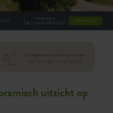
TARIEVEN &
REGIO
EEN VRAAG?
BESCHIKBAARHEDEN
Een
majestueus uitzicht op het meer
vanaf de hoogten van de camping
oramisch uitzicht op