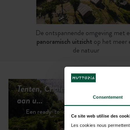
De ontspannende omgeving met e
panoramisch uitzicht
op het meer 
de natuur
Tenten, Chalets of Mobile Homes
aan u...
Consentement
Een ready-to-camp ervaring
Ce site web utilise des cook
Les cookies nous permettent d