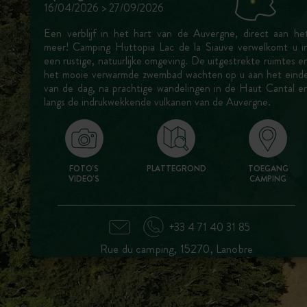
16/04/2026 > 27/09/2026
Een verblijf in het hart van de Auvergne, direct aan he
meer! Camping Huttopia Lac de la Siauve verwelkomt u i
een rustige, natuurlijke omgeving. De uitgestrekte ruimtes e
het mooie verwarmde zwembad wachten op u aan het eind
van de dag, na prachtige wandelingen in de Haut Cantal e
langs de indrukwekkende vulkanen van de Auvergne.
FOTO'S
PLATTEGROND
TOEGANG
VIDEO'S
CAMPING
+33 4 71 40 31 85
Rue du camping, 15270, Lanobre