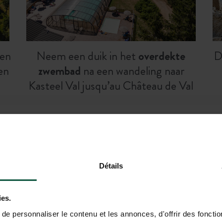
en
Neem een duik in het
overdekte
D
en
zwembad
na een wandeling naar
Kasteel Val jusqu’au Château de Val
, de keuze is
In de vrije nat
Détails
met uw tent, car
ies.
e personnaliser le contenu et les annonces, d'offrir des fonctio