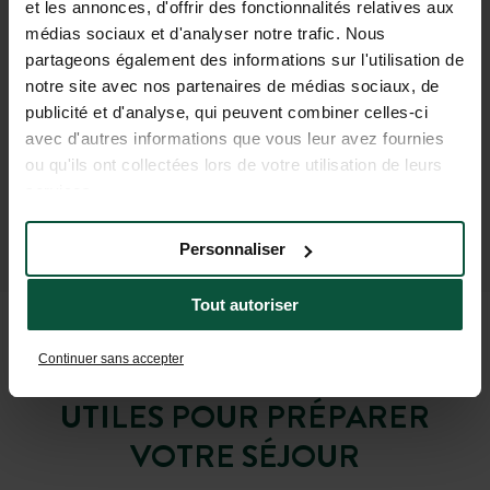
et les annonces, d'offrir des fonctionnalités relatives aux
médias sociaux et d'analyser notre trafic. Nous
partageons également des informations sur l'utilisation de
notre site avec nos partenaires de médias sociaux, de
publicité et d'analyse, qui peuvent combiner celles-ci
avec d'autres informations que vous leur avez fournies
ou qu'ils ont collectées lors de votre utilisation de leurs
services.
Personnaliser
Tout autoriser
Continuer sans accepter
TOUTES LES INFORMATIONS
UTILES POUR PRÉPARER
VOTRE SÉJOUR