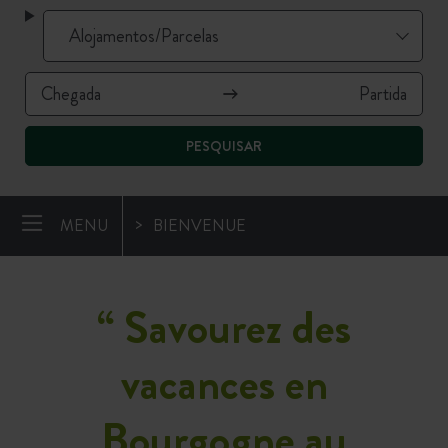
PESQUISAR
MENU
BIENVENUE
“
Savourez des
vacances en
Bourgogne au