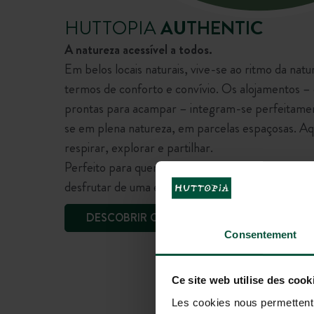
HUTTOPIA
AUTHENTIC
A natureza acessível a todos.
Em belos locais naturais, vive-se ao ritmo da na
termos de conforto e convívio. Os alojamentos – c
prontas para acampar – integram-se perfeitam
se em plena natureza, em parcelas espaçosas. A
respirar, explorar e partilhar.
Perfeito para quem quer viver plenamente a expe
desfrutar de uma estadia em plena natureza, sem 
DESCOBRIR OS DESTINOS
Consentement
Ce site web utilise des cook
Les cookies nous permettent d