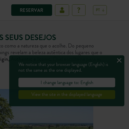
RESERVAR
PT
S SEUS DESEJOS
ico como a natureza que o acolhe. Do pequeno
ings revelam a beleza autêntica dos lugares que o
igin, Authentic e Iconic.
Qual escolheria para as
We notice that your browser language (English) is
not the same as the one displayed.
I change language to: English
View the site in the displayed language