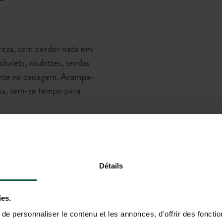
tureza, sem perder nada em
halets, roulottes, tendas
ente na paisagem. Acampa-
qui, tem-se tempo para
riência Huttopia e
renunciar ao conforto.
Détails
ies.
e personnaliser le contenu et les annonces, d'offrir des fonctio