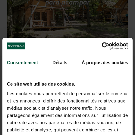
para acampar
autocaravana
Fazer um churrasco na floresta à
Chapinhar na piscina coberta e
hora do jantar… no coração da região
aquecida, mesmo quando está frio
parisiense!
Consentement
Détails
À propos des cookies
PARA SONHAR COM FÉRIAS
EM VERSALHES
Ce site web utilise des cookies.
Les cookies nous permettent de personnaliser le contenu
et les annonces, d'offrir des fonctionnalités relatives aux
médias sociaux et d'analyser notre trafic. Nous
partageons également des informations sur l'utilisation de
notre site avec nos partenaires de médias sociaux, de
publicité et d'analyse, qui peuvent combiner celles-ci