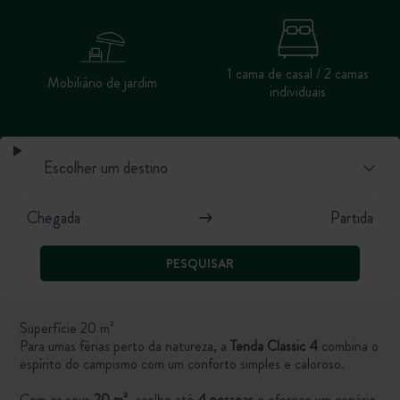
1 cama de casal / 2 camas
Mobiliário de jardim
individuais
PESQUISAR
Superfície 20 m²
Para umas férias perto da natureza, a
Tenda Classic 4
combina o
espírito do campismo com um conforto simples e caloroso.
Com os seus
20 m²
, acolhe até
4 pessoas
e oferece um cenário