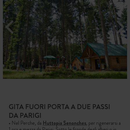
GITA FUORI PORTA A DUE PASSI
DA PARIGI
• Nel Perche, da
Huttopia Senonches
, per rigenerarsi a
1 ora e mezza da Parigi. Sotto le fronde degli alberi o in