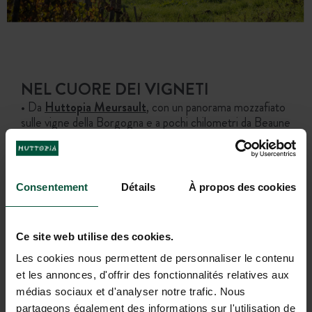
NEL CUORE DEI VIGNETI
• Da
Huttopia Meursault
, con un panorama mozzafiato
sulle vigne della Borgogna e a pochi chilometri da Beaune
e dai suoi famosi ospedali storici.
• Non lontano da Mulhouse e Colmar, da
Huttopia
Wattwiller
, 14 ettari di natura immersi in una foresta
alsaziana, a pochi passi dalla Strada dei Vini.
Consentement
Détails
À propos des cookies
• Nella Valle del Rodano, da
Huttopia Pays de
Condrieu
, aprite le porte di un gioiello immerso nel
verde sulle colline della Vienne, vicino ai vigneti della
Ce site web utilise des cookies.
Côte Rôtie e di Condrieu.
Les cookies nous permettent de personnaliser le contenu
et les annonces, d'offrir des fonctionnalités relatives aux
médias sociaux et d'analyser notre trafic. Nous
partageons également des informations sur l'utilisation de