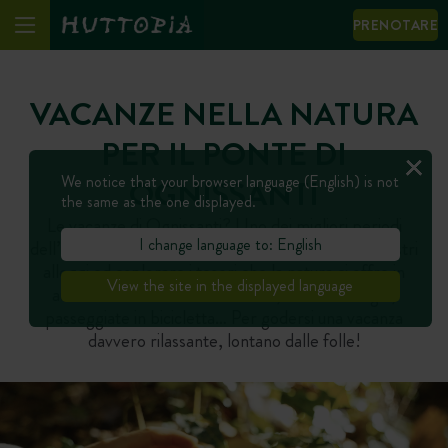
PRENOTARE
VACANZE NELLA NATURA
PER IL PONTE DI
We notice that your browser language (English) is not
OGNISSANTI
the same as the one displayed.
Le vacanze di Ognissanti? Uno dei migliori periodi
I change language to: English
dell’anno per approfittare di tutto il comfort dei nostri
alloggi ed esplorare i tesori che la natura ci offre in
View the site in the displayed language
autunno: foreste dai mille colori, raccolta funghi,
passeggiate in bicicletta… Per godersi una vacanza
davvero rilassante, lontano dalle folle!