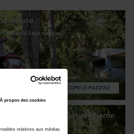
na natura
uo caravan o il tuo camper
SCOPRI LE PIAZZOLE
À propos des cookies
Tutti i servizi per un soggiorno
sereno
nnalités relatives aux médias