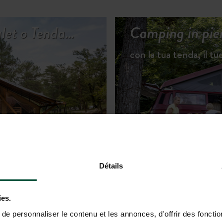
halet o Tenda…
Camping in pie
con la tua tenda, il t
SCOPRI GLI ALLOGGI
Détails
ies.
e personnaliser le contenu et les annonces, d'offrir des fonctio