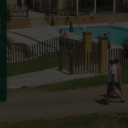
3
a
e