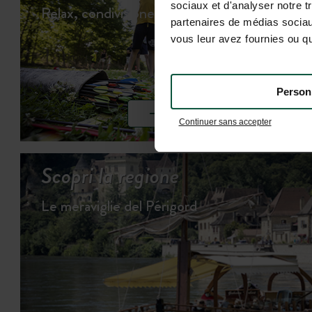
sociaux et d'analyser notre t
Relax, condivisione e giochi…
partenaires de médias sociaux
vous leur avez fournies ou qu'
Person
SCOPRI LE ATTIVITÀ
Continuer sans accepter
Scopri la regione
Le meraviglie del Périgord