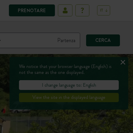
PRENOTARE
IT
CERCA
We notice that your browser language (English) is
not the same as the one displayed.
I change language to: English
View the site in the displayed language