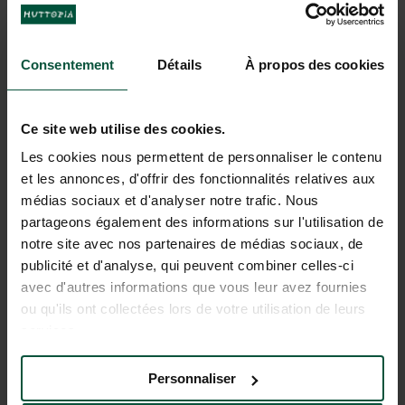
PARA SOÑAR CON UNAS
VACACIONES EN SARLAT
Consentement
Détails
À propos des cookies
Ce site web utilise des cookies.
Les cookies nous permettent de personnaliser le contenu
et les annonces, d'offrir des fonctionnalités relatives aux
médias sociaux et d'analyser notre trafic. Nous
partageons également des informations sur l'utilisation de
notre site avec nos partenaires de médias sociaux, de
publicité et d'analyse, qui peuvent combiner celles-ci
avec d'autres informations que vous leur avez fournies
ou qu'ils ont collectées lors de votre utilisation de leurs
services.
Personnaliser