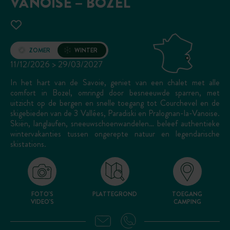
VANOISE – BOZEL
Opening
ZOMER
WINTER
11/12/2026 > 29/03/2027
In het hart van de Savoie, geniet van een chalet met alle
comfort in Bozel, omringd door besneeuwde sparren, met
uitzicht op de bergen en snelle toegang tot Courchevel en de
skigebieden van de 3 Vallées, Paradiski en Pralognan-la-Vanoise.
Skiën, langlaufen, sneeuwschoenwandelen… beleef authentieke
wintervakanties tussen ongerepte natuur en legendarische
skistations.
FOTO'S
PLATTEGROND
TOEGANG
VIDEO'S
CAMPING