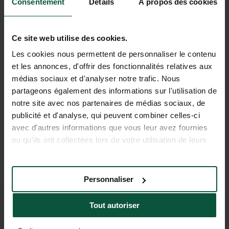
Consentement
Détails
À propos des cookies
Ce site web utilise des cookies.
HUTTOPIA FONT-ROMEU
Les cookies nous permettent de personnaliser le contenu
et les annonces, d'offrir des fonctionnalités relatives aux
Affitta il tuo chalet a Font-Romeu, a 1800 metri sul
médias sociaux et d'analyser notre trafic. Nous
livello del mare, nel cuore dei Pirenei e della foresta
partageons également des informations sur l'utilisation de
di Cerdagne. Svegliarsi ogni mattina con vista sulla
natura per una vacanza indimenticabile!
notre site avec nos partenaires de médias sociaux, de
Altri tipi di
cottage
sono affittati in inverno sulle
publicité et d'analyse, qui peuvent combiner celles-ci
nostre destinazioni nelle Alpi Bourg-St-Maurice e
avec d'autres informations que vous leur avez fournies
Vallouise e nel Giura in Divonne.
ou qu'ils ont collectées lors de votre utilisation de leurs
services.
SCOPRIRE HUTTOPIA FONT-ROMEU
Personnaliser
Tout autoriser
UNISCITI ALLA NOSTRA