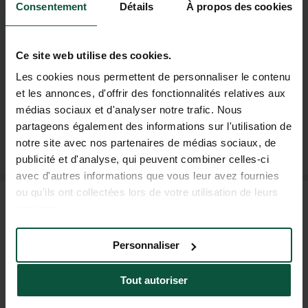
Consentement
Détails
À propos des cookies
COMUNITÀ
Per essere i primi a conoscere le novità e le offerte
Ce site web utilise des cookies.
promozionali di Huttopia!
Les cookies nous permettent de personnaliser le contenu
et les annonces, d'offrir des fonctionnalités relatives aux
médias sociaux et d'analyser notre trafic. Nous
partageons également des informations sur l'utilisation de
ISCRIVITI ALLA NOSTRA NEWSLETTER
notre site avec nos partenaires de médias sociaux, de
publicité et d'analyse, qui peuvent combiner celles-ci
avec d'autres informations que vous leur avez fournies
ou qu'ils ont collectées lors de votre utilisation de leurs
DOMANDE FREQUENTI
services.
Personnaliser
AIUTO E CONTATTI
Tout autoriser
+33 4 37 64 22 35