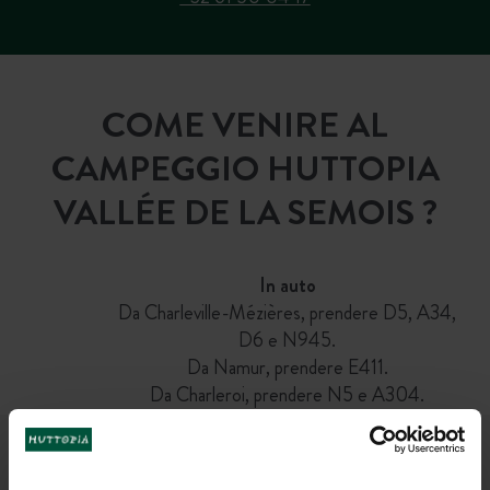
COME VENIRE AL
CAMPEGGIO HUTTOPIA
VALLÉE DE LA SEMOIS ?
In auto
Da Charleville-Mézières, prendere D5, A34,
D6 e N945.
Da Namur, prendere E411.
Da Charleroi, prendere N5 e A304.
UNISCITI ALLA NOSTRA