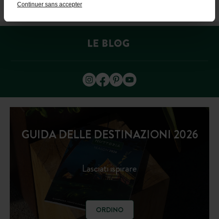
Continuer sans accepter
(LUN–VEN: 9H–19H; SAB: 9H–18H)
GUIDA DELLE DESTINAZIONI 2026
Lasciati ispirare
ORDINO