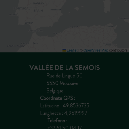
Leaflet
|
©
OpenStreetMap
contributors
VALLÉE DE LA SEMOIS
Rue de Lingue 50
5550 Mouzaive
Belgique
Coordinate GPS :
Latitudine : 49.8536735
Lunghezza : 4,9519997
Telefono
:
+32 61 50 04 17