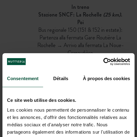
In treno
Stazione SNCF: La Rochelle
(25 km)
.
Poi
Bus regionale 150 (151 & 152 in estate):
Partenza alla fermata Gare Routière La
Rochelle → Arrivo alla fermata La Noue-
Crapaudière
(1h20 di bus + 20 min a piedi)
OPPURE
Bicicletta
Consentement
Détails
À propos des cookies
(1 h)
In aereo
Ce site web utilise des cookies.
Aeroporto più vicino: La Rochelle
(13 km)
.
Poi
Les cookies nous permettent de personnaliser le contenu
Taxi
et les annonces, d'offrir des fonctionnalités relatives aux
(20 min)
médias sociaux et d'analyser notre trafic. Nous
partageons également des informations sur l'utilisation de