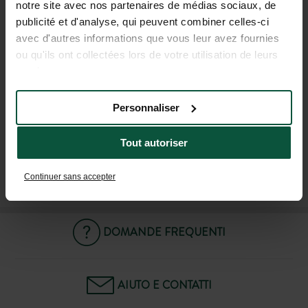
notre site avec nos partenaires de médias sociaux, de
UNISCITI ALLA NOSTRA
publicité et d'analyse, qui peuvent combiner celles-ci
avec d'autres informations que vous leur avez fournies
COMUNITÀ
ou qu'ils ont collectées lors de votre utilisation de leurs
services.
Per essere i primi a conoscere le novità e le offerte
promozionali di Huttopia!
Personnaliser
Tout autoriser
ISCRIVITI ALLA NOSTRA NEWSLETTER
Continuer sans accepter
DOMANDE FREQUENTI
AIUTO E CONTATTI