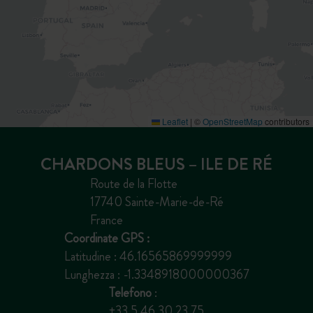
Leaflet
|
©
OpenStreetMap
contributors
CHARDONS BLEUS – ILE DE RÉ
Route de la Flotte
17740 Sainte-Marie-de-Ré
France
Coordinate GPS :
Latitudine : 46.16565869999999
Lunghezza : -1.3348918000000367
Telefono
:
+33 5 46 30 23 75