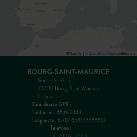
Leaflet
|
©
OpenStreetMap
contributors
BOURG-SAINT-MAURICE
Route des Arcs
73700 Bourg-Saint-Maurice
France
Coordinate GPS :
Latitudine : 45.622383
Lunghezza : 6.78465499999993
Telefono
:
04 79 07 03 45