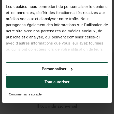
(4 min)
Les cookies nous permettent de personnaliser le contenu
In aereo
et les annonces, d'offrir des fonctionnalités relatives aux
Aeroporti più vicini: Chambéry
(100 km)
,
médias sociaux et d'analyser notre trafic. Nous
Ginevra
(190 km)
, Lione
(190 km)
partageons également des informations sur l'utilisation de
Poi
notre site avec nos partenaires de médias sociaux, de
Auto o taxi
publicité et d'analyse, qui peuvent combiner celles-ci
(1h23 per Chambéry, 2h20 per Ginevra e
avec d'autres informations que vous leur avez fournies
Lione)
ou qu'ils ont collectées lors de votre utilisation de leurs
services.
UNISCITI ALLA NOSTRA
Personnaliser
COMUNITÀ
Tout autoriser
Per essere i primi a conoscere le novità e le offerte
promozionali di Huttopia!
Continuer sans accepter