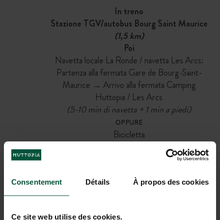
In treno
Stazione TGV/autobus Bourg Saint Maurice
(1,5 km)
Poi
Navetta locale La Ronde / navetta Les Arcs:
Partenza alla fermata Gare de Bourg-Saint-
Maurice → Arrivo alla fermata Camping
Huttopia / Les Arcs
(5-10 min di navetta + 1 min a piedi)
OPPURE
Bicicletta
(5 min)
OPPURE
A piedi
Consentement
Détails
(20 min)
À propos des cookies
OPPURE
Taxi
Ce site web utilise des cookies.