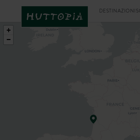
DESTINAZIONI
S
+
−