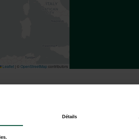
Leaflet
|
©
OpenStreetMap
contributors
E AL CAMPEGGIO HUTTOPIA
Détails
In treno
ies.