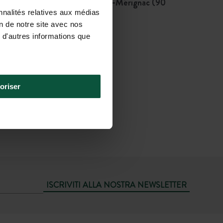
Aeroporto più vicino: Bordeaux-Mérignac (90
nnalités relatives aux médias
km)
on de notre site avec nos
Poi
 d'autres informations que
Taxi
(1h43)
oriser
ISCRIVITI ALLA NOSTRA NEWSLETTER