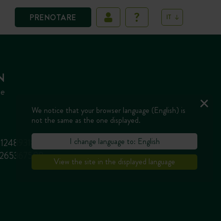
PRENOTARE
IT
N
ie
We notice that your browser language (English) is
not the same as the one displayed.
I change language to: English
65124893188
.17265367508
View the site in the displayed language