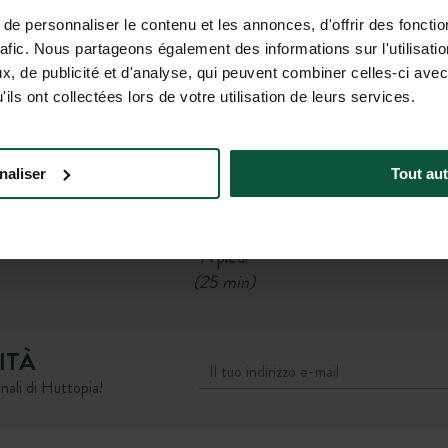
Stazione SNCF Arcachon
e personnaliser le contenu et les annonces, d'offrir des fonctio
Poi
rafic. Nous partageons également des informations sur l'utilisati
Bus linea L07:
, de publicité et d'analyse, qui peuvent combiner celles-ci avec
Partenza alla fermata Gare d’Arcachon → Arrivo
ils ont collectées lors de votre utilisation de leurs services.
alla fermata Camping d’Arcachon
(11 min + 5 min a piedi)
OPPURE
naliser
Tout aut
.
Bicicletta
(11 min)
OPPURE
A piedi
(25 min)
ITÀ
nali di Huttopia!