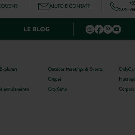
+3
QUENTI
AIUTO E CONTATTI
(LUN–VEN
Explorers
Outdoor Meetings & Events
OnlyCa
o
Gruppi
Huttopi
ne annullamento
CityKamp
Corpora