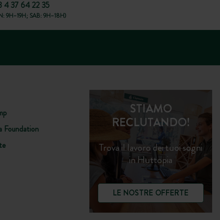
3 4 37 64 22 35
: 9H–19H; SAB: 9H–18H)
STIAMO
mp
RECLUTANDO!
a Foundation
te
Trova il lavoro dei tuoi sogni
in Huttopia
LE NOSTRE OFFERTE