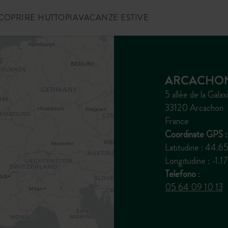
COPRIRE HUTTOPIA
VACANZE ESTIVE
ARCACHO
5 allée de la Galax
33120 Arcachon
France
Coordinate GPS :
Latitudine : 44.
Longitudine : -1
Telefono
:
05 64 09 10 13