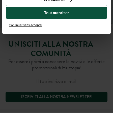
Tout autoriser
Continuer sans accepter
Leaflet
|
©
OpenStreetMap
contributors
UNISCITI ALLA NOSTRA
COMUNITÀ
Per essere i primi a conoscere le novità e le offerte
promozionali di Huttopia!
ISCRIVITI ALLA NOSTRA NEWSLETTER