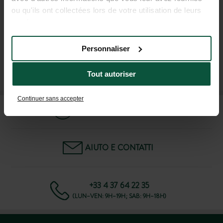
promozionali di Huttopia!
ou qu'ils ont collectées lors de votre utilisation de leurs
services.
Personnaliser
ISCRIVITI ALLA NOSTRA NEWSLETTER
Tout autoriser
Continuer sans accepter
DOMANDE FREQUENTI
AIUTO E CONTATTI
+33 4 37 64 22 35
(LUN–VEN: 9H–19H; SAB: 9H–18H)