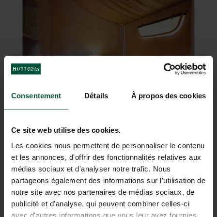
Consentement
Détails
À propos des cookies
Ce site web utilise des cookies.
Les cookies nous permettent de personnaliser le contenu
et les annonces, d'offrir des fonctionnalités relatives aux
médias sociaux et d'analyser notre trafic. Nous
UNISCITI ALLA NOSTRA
partageons également des informations sur l'utilisation de
COMUNITÀ
notre site avec nos partenaires de médias sociaux, de
publicité et d'analyse, qui peuvent combiner celles-ci
Per essere i primi a conoscere le novità e le offerte
avec d'autres informations que vous leur avez fournies