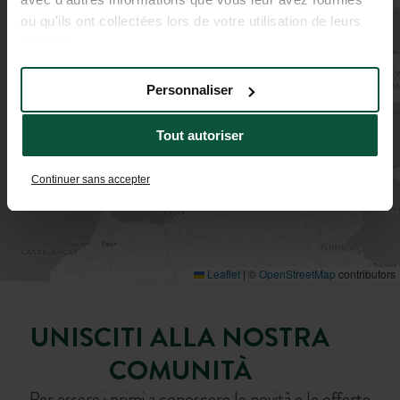
ou qu'ils ont collectées lors de votre utilisation de leurs
services.
Personnaliser
Tout autoriser
Continuer sans accepter
Leaflet
|
©
OpenStreetMap
contributors
UNISCITI ALLA NOSTRA
COMUNITÀ
Per essere i primi a conoscere le novità e le offerte