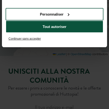
services.
Personnaliser
Tout autoriser
Continuer sans accepter
Leaflet
|
©
OpenStreetMap
contributors
UNISCITI ALLA NOSTRA
COMUNITÀ
Per essere i primi a conoscere le novità e le offerte
promozionali di Huttopia!