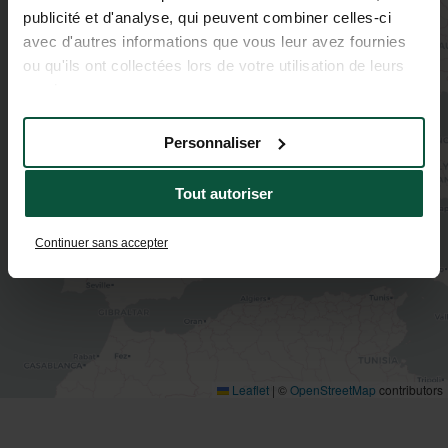
publicité et d'analyse, qui peuvent combiner celles-ci
avec d'autres informations que vous leur avez fournies
ou qu'ils ont collectées lors de votre utilisation de leurs
3
services.
Personnaliser
2
Tout autoriser
Continuer sans accepter
Leaflet
|
©
OpenStreetMap
contributors