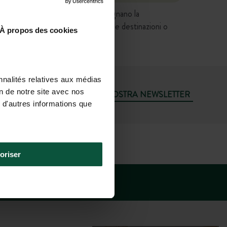
anno valore contrattuale e non impegnano la
 ecc.) direttamente nelle schede delle destinazioni o
À propos des cookies
nnalités relatives aux médias
on de notre site avec nos
ISCRIVITI ALLA NOSTRA NEWSLETTER
 d'autres informations que
3 4 37 64 22 35
: 9H–19H; SAB: 9H–18H)
oriser