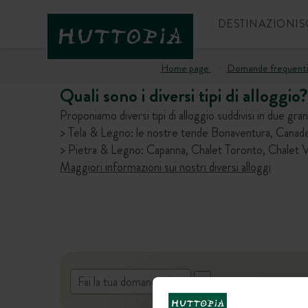
DESTINAZIONI
S
Home page
Domande frequent
Quali sono i diversi tipi di alloggio?
Proponiamo diversi tipi di alloggio suddivisi in due gra
> Tela & Legno: le nostre tende Bonaventura, Cana
> Pietra & Legno: Capanna, Chalet Toronto, Chalet 
Maggiori informazioni sui nostri diversi alloggi