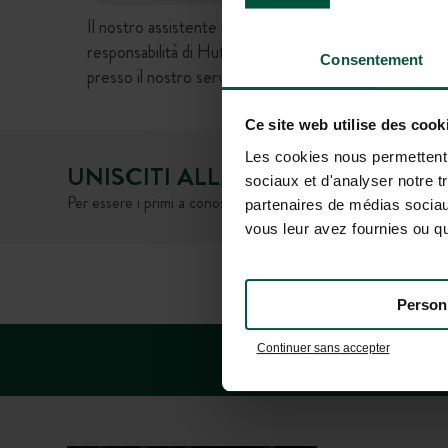
Il nostro assistente virtuale basato sull'intelligenza 
responsabilità di Huttopia. Ti invitiamo a verificare le 
Consentement
presso il nostro servizio clienti.
Ce site web utilise des cook
Les cookies nous permettent d
UNISCITI ALLA NOSTRA COMUN
sociaux et d'analyser notre t
Per essere i primi a conoscere le novità e le offerte promozio
partenaires de médias sociaux
vous leur avez fournies ou qu'
DOMANDE FRE
Person
Continuer sans accepter