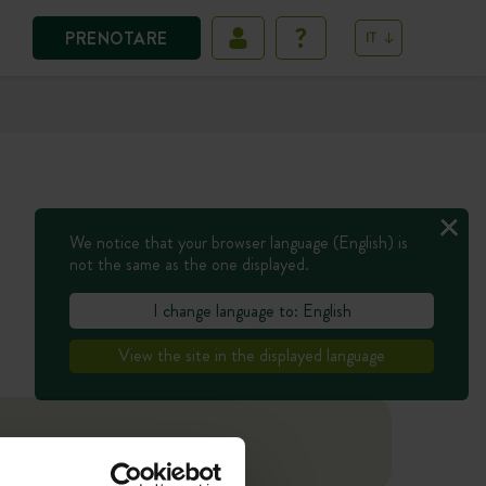
PRENOTARE
IT
We notice that your browser language (English) is
not the same as the one displayed.
I change language to: English
View the site in the displayed language