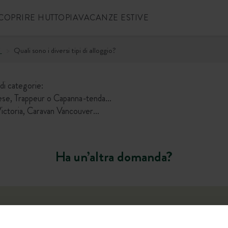
COPRIRE HUTTOPIA
VACANZE ESTIVE
i
Quali sono i diversi tipi di alloggio?
ndi categorie:
dese, Trappeur o Capanna-tenda…
Victoria, Caravan Vancouver…
Ha un’altra domanda?