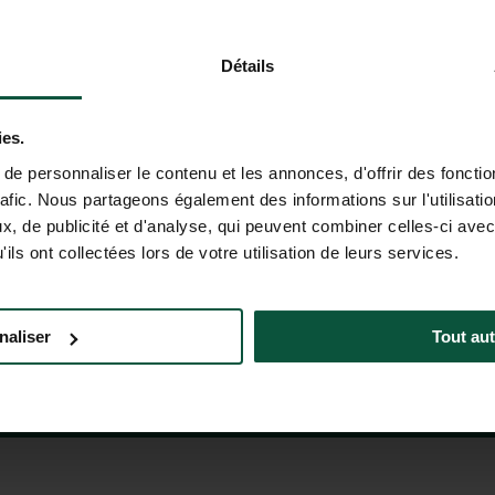
artificiale è attualmente in versione beta. Le risposte fornite non h
informazioni importanti (prezzi, disponibilità, condizioni di vendita,
Détails
ies.
e personnaliser le contenu et les annonces, d'offrir des fonctio
ITÀ
rafic. Nous partageons également des informations sur l'utilisati
nali di Huttopia!
, de publicité et d'analyse, qui peuvent combiner celles-ci avec
ils ont collectées lors de votre utilisation de leurs services.
+3
QUENTI
AIUTO E CONTATTI
(LUN–VEN
naliser
Tout aut