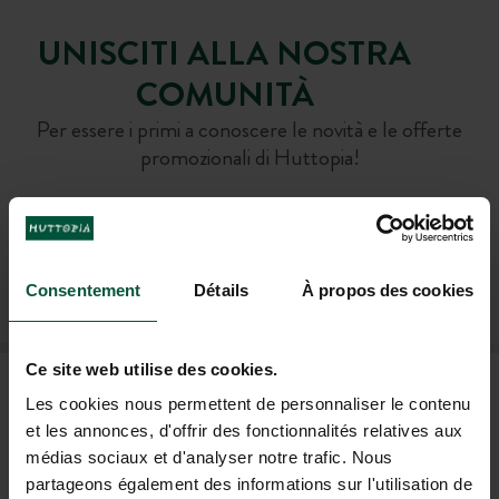
UNISCITI ALLA NOSTRA
COMUNITÀ
Per essere i primi a conoscere le novità e le offerte
promozionali di Huttopia!
ISCRIVITI ALLA NOSTRA NEWSLETTER
Consentement
Détails
À propos des cookies
Ce site web utilise des cookies.
DOMANDE FREQUENTI
Les cookies nous permettent de personnaliser le contenu
et les annonces, d'offrir des fonctionnalités relatives aux
médias sociaux et d'analyser notre trafic. Nous
AIUTO E CONTATTI
partageons également des informations sur l'utilisation de