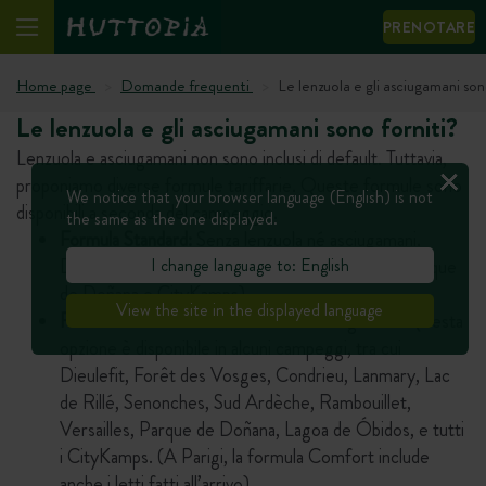
PRENOTARE
Home page
Domande frequenti
Le lenzuola e gli asciugamani son
Le lenzuola e gli asciugamani sono forniti?
Lenzuola e asciugamani non sono inclusi di default. Tuttavia,
proponiamo diverse formule tariffarie. Queste formule sono
We notice that your browser language (English) is not
disponibili a seconda del campeggio.
the same as the one displayed.
Formula Standard:
Senza lenzuola né asciugamani.
I change language to: English
Disponibile su tutti i nostri siti (ad eccezione di Parque
de Doñana e CityKamps).
View the site in the displayed language
Formula Comfort:
Con lenzuola e asciugamani. Questa
opzione è disponibile in alcuni campeggi, tra cui
Dieulefit, Forêt des Vosges, Condrieu, Lanmary, Lac
de Rillé, Senonches, Sud Ardèche, Rambouillet,
Versailles, Parque de Doñana, Lagoa de Óbidos, e tutti
i CityKamps. (A Parigi, la formula Comfort include
anche i letti fatti all’arrivo).