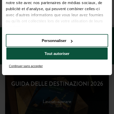
notre site avec nos partenaires de médias sociaux, de
publicité et d'analyse, qui peuvent combiner celles-ci
+33 4 37 64 22 35
avec d'autres informations que vous leur avez fournies
(LUN–VEN: 9H–19H; SAB: 9H–18H)
ou qu'ils ont collectées lors de votre utilisation de leurs
services.
Personnaliser
Tout autoriser
Continuer sans accepter
GUIDA DELLE DESTINAZIONI 2026
Lasciati ispirare